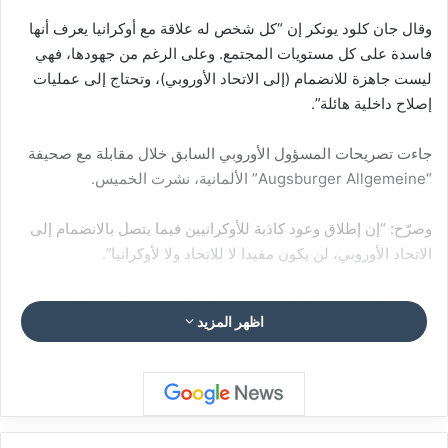
وقال جان كلود يونكر إن “كل شخص له علاقة مع أوكرانيا يعرف أنها
فاسدة على كل مستويات المجتمع. وعلى الرغم من جهودها، فهي
ليست جاهزة للانضمام (إلى الاتحاد الأوروبي)، وتحتاج إلى عمليات
إصلاح داخلية هائلة”.
جاءت تصريحات المسؤول الأوروبي السابق خلال مقابلة مع صحيفة
“Augsburger Allgemeine” الألمانية، نشرت الخميس.
وصرّح: “إن إطلاق وعود كاذبة للأوكرانيين فيما يتصل بالانضمام إلى
الاتحاد الأوروبي، لن يكون مفيدا لا للاتحاد ولا لأوكرانيا”.
وتابع يونكر، وهو من لوكسمبورغ وتولى المنصب الأوروبي الرفيع بين
اظهر المزيد
عامي 2014- 2019، بأنه “لا يجب عليك قطع وعود كاذبة لشعب
أوكرانيا الغارق في المعاناة”.
وقال: “أنا غاضب جدا من بعض الأصوات في أوروبا التي تقول
للأوكرانيين إنه بإمكانهم أن يصبحوا أعضاء في الاتحاد في الحال”.