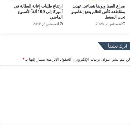
ص
صراع الفيفا ويويفا يتصاعد.. تهديد
ارتفاع طلبات إعانة البطالة في
ي
بمقاطعة كأس العالم يضع إنفانتينو
أميركا إلى 199 ألفاً الأسبوع
ر
تحت الضغط
الماضي
ة
أغسطس 7, 2026
أغسطس 7, 2026
ف
ق
ط
اترك تعليقاً
لن يتم نشر عنوان بريدك الإلكتروني.
الحقول الإلزامية مشار إليها بـ
*
ا
ل
ت
ع
ل
ي
ق