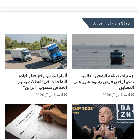
ر
ل
و
ت
خ
و
ي
ل
مقالات ذات صلة
ع
ي
م
م
ل
ن
ب
ص
ا
ب
ل
م
ط
ك
ا
ا
جمعيات صناعة الشحن العالمية
ألمانيا تدرس رفع حظر قيادة
ق
ر
تدعو لرفض فرض رسوم عبور على
الشاحنات في العطلات بسبب
المضايق
انخفاض منسوب “الراين”
ة
ث
ا
ي
أغسطس 7, 2026
أغسطس 7, 2026
ل
ل
ن
ف
و
ت
و
ر
ي
ة
ة
ق