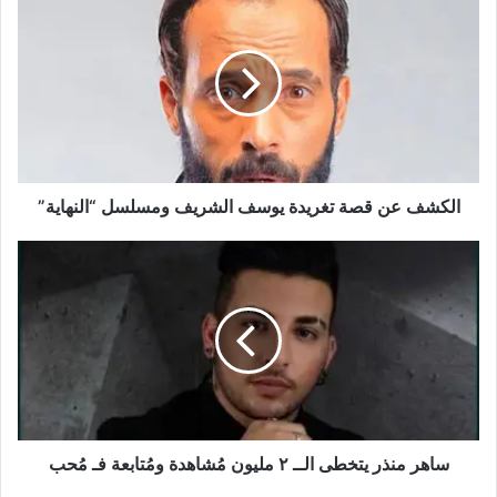
عن
بالنفي أو التأكيد واكتفت باعتبار أن حياتها الشخصية ملكاً لها فقط.
قصة
تغريدة
يوسف
الشريف
ومسلسل
“النهاية”
الكشف عن قصة تغريدة يوسف الشريف ومسلسل “النهاية”
ساهر
منذر
يتخطى
الــ
٢
مليون
مُشاهدة
ومُتابعة
فـ
مُحب
ساهر منذر يتخطى الــ ٢ مليون مُشاهدة ومُتابعة فـ مُحب