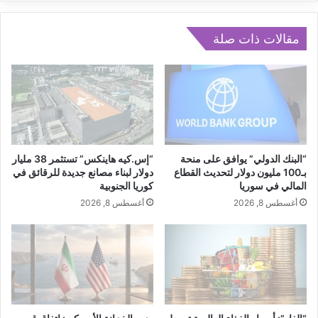
مقالات ذات صلة
“البنك الدولي” يوافق على منحة
“إس.كيه هاينكس” تستثمر 38 مليار
بـ100 مليون دولار لتحديث القطاع
دولار لبناء مصانع جديدة للرقائق في
المالي في سوريا
كوريا الجنوبية
أغسطس 8, 2026
أغسطس 8, 2026