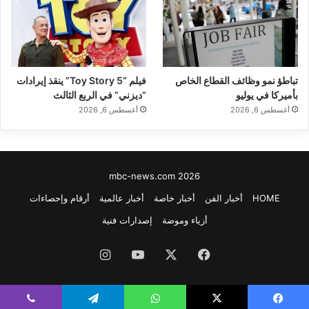
تباطؤ نمو وظائف القطاع الخاص
فيلم “Toy Story 5” ينقذ إيرادات
بأميركا في يوليو
“ديزني” في الربع الثالث
أغسطس 6, 2026
أغسطس 6, 2026
mbc-news.com 2026
HOME
أخبار الفن
أخبار خاصة
أخبار عالمية
أرقام وإحصاءات
أزياء وموضة
إصدارات فنية
فيسبوك
‫X
‫YouTube
انستقرام