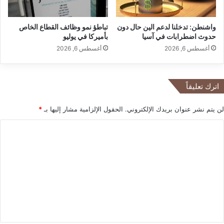
ة
ا
واشنطن: تدخلنا لدعم الين حال دون
تباطؤ نمو وظائف القطاع الخاص
ل
حدوث اضطرابات في آسيا
بأميركا في يوليو
س
و
أغسطس 6, 2026
أغسطس 6, 2026
ر
ي
ة
اترك تعليقاً
؟
و
لن يتم نشر عنوان بريدك الإلكتروني.
الحقول الإلزامية مشار إليها بـ
*
ه
ل
ا
إ
ل
ع
ت
ت
ز
ع
ل
ت
ل
.
ي
.
.
ق