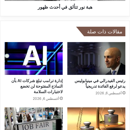
أ
ش
ل
هبة نور تتألق في أحدث ظهور
ا
ق
ر
ف
ك
ي
ة
أ
مقالات ذات صلة
ف
ح
ي
د
ا
ث
ل
ظ
أ
ه
ع
و
م
ر
ا
رئيس الفيدرالي في مينيابوليس
إدارة ترامب تبلغ شركات AI بأن
ل
يدعو لرفع الفائدة تدريجياً
النماذج المفتوحة لن تخضع
ا
لاختبارات السلامة
أغسطس 6, 2026
ل
أغسطس 6, 2026
د
ر
ا
م
ي