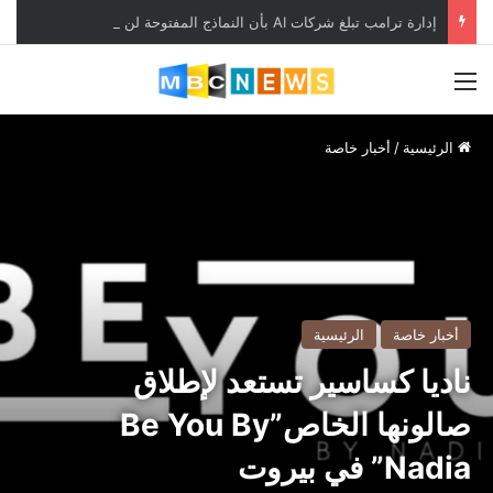
إدارة ترامب تبلغ شركات AI بأن النماذج المفتوحة لن تخضع لاختبارات السلامة
القائمة
الرئيسية
/
أخبار خاصة
أخبار خاصة
الرئيسية
ناديا كساسير تستعد لإطلاق
صالونها الخاص”Be You By
Nadia” في بيروت