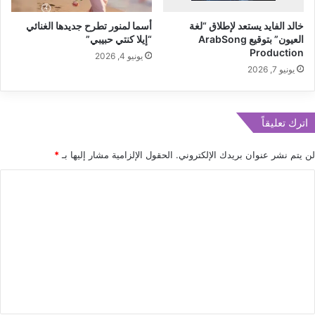
م
ا
خالد الفايد يستعد لإطلاق “لغة
أسما لمنور تطرح جديدها الغنائي
ي
ل
العيون” بتوقيع ArabSong
“إيلا كنتي حبيبي”
ن
خ
Production
ي
يونيو 4, 2026
م
يونيو 7, 2026
ف
ي
و
س
ت
ب
اترك تعليقاً
و
ل
لن يتم نشر عنوان بريدك الإلكتروني.
الحقول الإلزامية مشار إليها بـ
*
ن
ا
ا
ج
ل
ح
ة
ت
و
ع
م
م
ل
ي
ي
ز
ق
ة