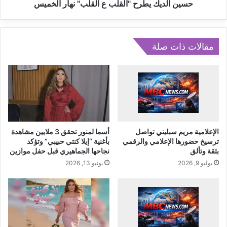
ح
ك
حسين الديك يطرح "القلب ع القلب" نهار الخميس
ا
ي
د
ط
ة
ر
ص
ح
مقالات ذات صلة
ا
"
ح
ا
ب
ل
ش
ق
ر
ل
ك
ب
ة
ع
ل
ا
الإعلامية مريم سبليني تواصل
أسما لمنور تحقق 3 ملايين مشاهدة
ي
ل
ترسيخ حضورها الإعلامي والرقمي
بأغنية “إيلا كنتي حبيبي” وتؤكد
د
بثقة وتألق
نجاحها الجماهيري قبل حفل موازين
ق
ر
ل
يوليو 9, 2026
يونيو 13, 2026
:
ب
ب
"
ط
ن
و
ه
ل
ا
ة
ر