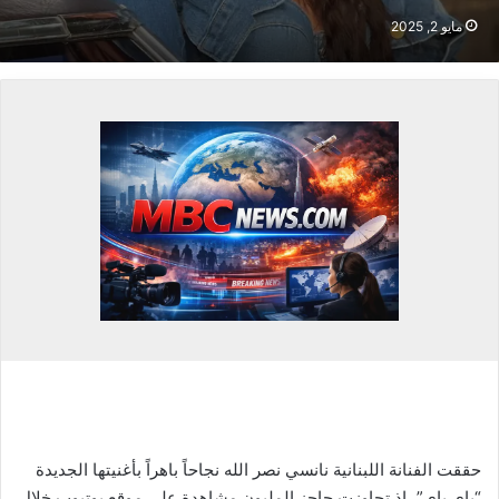
مايو 2, 2025
حققت الفنانة اللبنانية نانسي نصر الله نجاحاً باهراً بأغنيتها الجديدة
“باي باي”، إذ تجاوزت حاجز المليون مشاهدة على موقع يوتيوب خلال