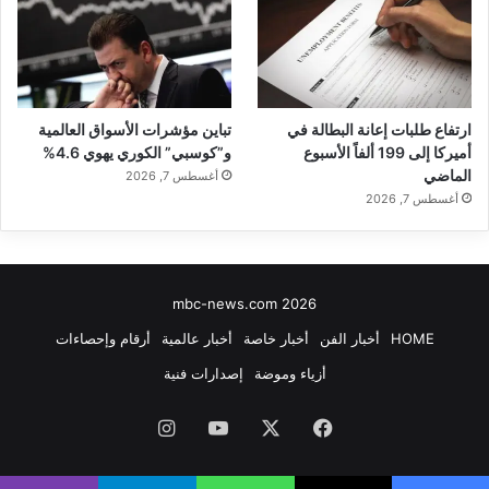
ارتفاع طلبات إعانة البطالة في
تباين مؤشرات الأسواق العالمية
أميركا إلى 199 ألفاً الأسبوع
و”كوسبي” الكوري يهوي 4.6%
الماضي
أغسطس 7, 2026
أغسطس 7, 2026
mbc-news.com 2026
HOME
أخبار الفن
أخبار خاصة
أخبار عالمية
أرقام وإحصاءات
أزياء وموضة
إصدارات فنية
فيسبوك
‫X
‫YouTube
انستقرام