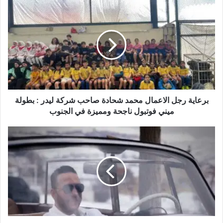
ب
ر
ع
ا
ي
ة
ر
ج
ل
ا
برعاية رجل الاعمال محمد شحادة صاحب شركة ليدر : بطولة
ل
ميني فوتبول ناجحة ومميزة في الجنوب
ا
ع
م
ح
ا
س
ل
ي
م
ن
ح
ا
م
ل
د
د
ش
ي