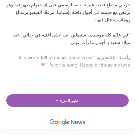
جريني مقطع فيديو عبر حسابه الرسمي على إنستغرام ظهر فيه وهو
يرقص مع حبيبته في أجواءٍ دافئة بإسبانيا، مرفقًا الفيديو برسالةٍ
رومانسية قال فيها:
“في عالم كله موسيقى ستظلين أنتِ أحلى أغنية في حياتي، عيد
ميلاد سعيد يا أجمل ما رأت عيني.”
وأضاف بالإنجليزية: “In a world full of music, you are my
favorite song. Happy birthday my love.”
المنشور لاقى تفاعلًا واسعًا من جمهور جريني الذين عبّروا عن
اظهر المزيد
إعجابهم بعلاقتهما الجميلة، متمنّين لهما دوام الحب والسعادة.