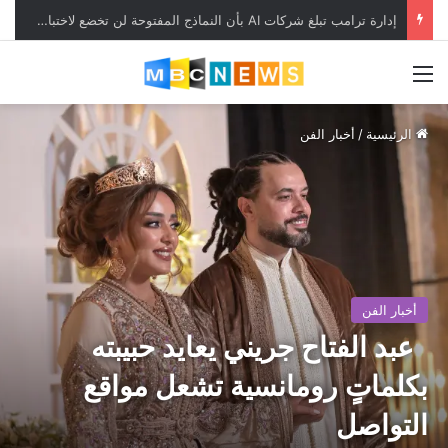
إدارة ترامب تبلغ شركات AI بأن النماذج المفتوحة لن تخضع لاختبارات السلامة
القائمة
الرئيسية
/
أخبار الفن
أخبار الفن
عبد الفتاح جريني يعايد حبيبته
بكلماتٍ رومانسية تشعل مواقع
التواصل