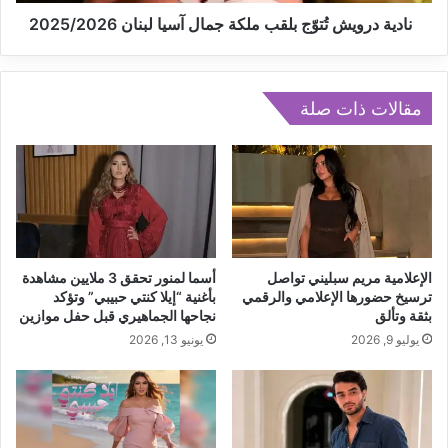
و
ن
ي
نادية درويش تُتوّج بلقب ملكة جمال آسيا لبنان 2025/2026
ا
ش
ل
تُ
س
A post shared by عبد الفتاح الجريني (@grini_f)
ت
م
وّ
مقالات ذات صلة
ا
ج
ح
ب
ل
ل
ـ
ق
"
ب
أ
م
د
ل
ن
ك
الإعلامية مريم سبليني تواصل
أسما لمنور تحقق 3 ملايين مشاهدة
و
ة
ترسيخ حضورها الإعلامي والرقمي
بأغنية “إيلا كنتي حبيبي” وتؤكد
ك
بثقة وتألق
نجاحها الجماهيري قبل حفل موازين
ج
"
م
يوليو 9, 2026
يونيو 13, 2026
ب
ا
ا
ل
ل
آ
ا
س
س
ي