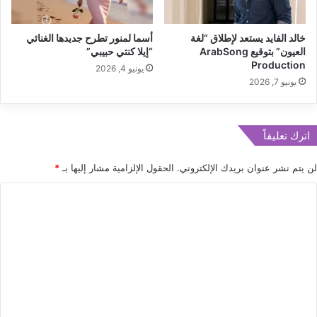
ت
ا
ح
ل
خالد الفايد يستعد لإطلاق “لغة
أسما لمنور تطرح جديدها الغنائي
و
ب
العيون” بتوقيع ArabSong
“إيلا كنتي حبيبي”
ا
ن
Production
ذ
يونيو 4, 2026
ا
يونيو 7, 2026
ع
ن
ل
2
ى
0
"
2
اترك تعليقاً
ك
5
و
/
لن يتم نشر عنوان بريدك الإلكتروني.
الحقول الإلزامية مشار إليها بـ
*
ف
2
س
0
ا
ت
2
ل
ر
6
و
ت
"
ع
ل
ي