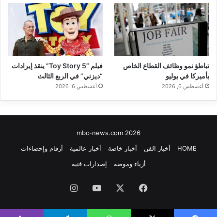
تباطؤ نمو وظائف القطاع الخاص
فيلم “Toy Story 5” ينقذ إيرادات
بأميركا في يوليو
“ديزني” في الربع الثالث
أغسطس 6, 2026
أغسطس 6, 2026
mbc-news.com 2026
HOME
أخبار الفن
أخبار خاصة
أخبار عالمية
أرقام وإحصاءات
أزياء وموضة
إصدارات فنية
فيسبوك
‫X
‫YouTube
انستقرام