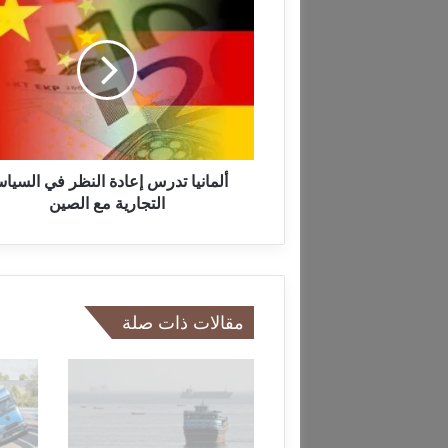
ل
م
ا
ن
ي
ا
ت
د
ر
ألمانيا تدرس إعادة النظر في السيا
س
التجارية مع الصين
إ
ع
ا
د
ة
مقالات ذات صلة
ا
ل
ن
ظ
ر
ف