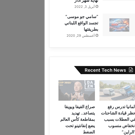
نهاية شهر آذار
أبريل 3, 2022
“سامي جو موسى”
تجسد الواقع اللبناني
بطريقتها
أغسطس 29, 2020
Recent Tech News
لمانيا تدرس رفع
صراع الفيفا ويويفا
ظر قيادة الشاحنات
يتصاعد.. تهديد
ي العطلات بسبب
بمقاطعة كأس العالم
نخفاض منسوب
يضع إنفانتينو تحت
الراين”
الضغط