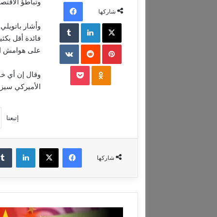
وتباطؤ الاقتصا
فيسبوك
شاركها
‫X
لينكدإن
‏Tumblr
وأشار باتويلي
بينتيريست
‏Reddit
‏VKontakte
على هوامش الف
‫Pocket
Odnoklassniki
وقال إن أي خف
الأميركي سيزي
إتبعنا
فيسبوك
‫X
لينكدإن
شاركها
أ