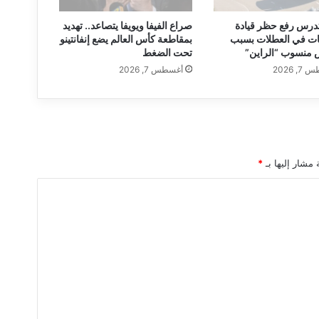
م
ع
 تدرس رفع حظر قيادة
صراع الفيفا ويويفا يتصاعد.. تهديد
ا
ات في العطلات بسبب
بمقاطعة كأس العالم يضع إنفانتينو
ر
 منسوب “الراين”
تحت الضغط
ض
, 2026
أغسطس 7, 2026
و
ا
ل
ر
س
و
 مشار إليها بـ
*
م
ا
ل
ج
م
ر
ك
ي
ة
"
ح