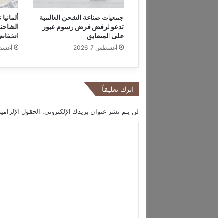
ي
ا
جمعيات صناعة الشحن العالمية
ألمانيا
ل
تدعو لرفض فرض رسوم عبور
الشاحن
س
على المضايق
انخفاض
ي
أغسطس 7, 2026
أغسطس 7
ا
س
ة
ا
اترك تعليقاً
ل
ت
لن يتم نشر عنوان بريدك الإلكتروني.
الحقول الإلزامية
ج
ا
ا
ر
ل
ي
ة
ت
م
ع
ع
ا
ل
ل
ي
ص
ي
ق