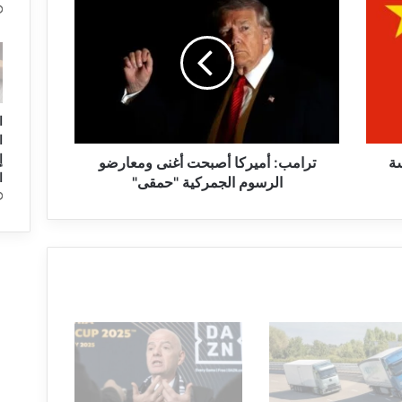
ر
ا
م
ب
:
أ
ا
م
ا
ي
سة
ر
ترامب: أميركا أصبحت أغنى ومعارضو
ا
ك
الرسوم الجمركية "حمقى"
ا
أ
ص
ب
ح
ت
أ
غ
ن
ى
و