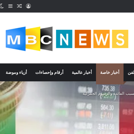
تسجيل الدخو
مقال عش
إضاف
لفن
أخبار خاصة
أخبار عالمية
أرقام وإحصاءات
أزياء وموضة
بسبب الفائدة والرسوم الجمركية