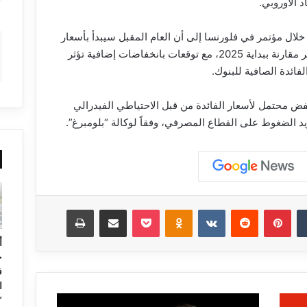
د الأوروبي.
 خلال مؤتمر في فلورنسا إلى أن العام المقبل سيبدأ بأسعار
فائدة أقل بكثير مقارنة ببداية 2025، مع توقعات بانخفاضات إضافية تؤثر
ائدة الصافية للبنوك.
ض محتمل لأسعار الفائدة من قبل الاحتياطي الفيدرالي
د الضغوط على القطاع المصرفي، وفقاً لوكالة “بلومبرغ”.
‏Tumblr
بينتيريست
‏Reddit
‏VKontakte
Odnoklassniki
‫Pocket
مشاركة عبر البريد
طباعة
أ
ح
ف
ا
“
ت