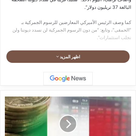
البالغة 37 تريليون دولار”.
كما وصف الرئيس الأميركي المعارضين للرسوم الجمركية بـ
“الحمقى”، وتابع: “من دون الرسوم الجمركية لن نسدد ديوننا ولن
نجلب استثمارات”.
اظهر المزيد
ا
ل
ب
ن
و
ك