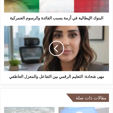
ا
ل
إ
ي
البنوك الإيطالية في أزمة بسبب الفائدة والرسوم الجمركية
ط
ا
م
ل
ه
ي
ى
ة
ش
ف
ح
ي
ا
أ
د
ز
ة
م
:
ة
ا
مهى شحادة: التعليم الرقمي بين التفاعل والمعزل العاطفي
ب
ل
س
ت
ب
ع
ب
ل
مقالات ذات صلة
ا
ي
ل
م
ف
ا