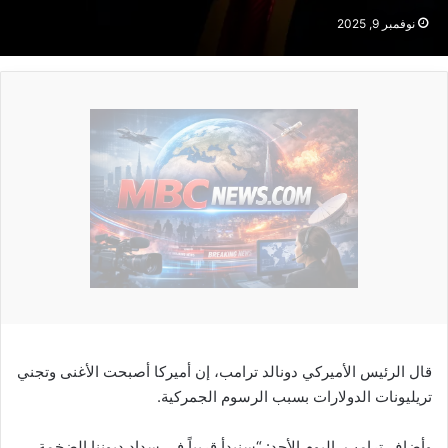
نوفمبر 9, 2025
قال الرئيس الأميركي دونالد ترامب، إن أميركا أصبحت الأغنى وتجني
تريليونات الدولارات بسبب الرسوم الجمركية.
وأضاف ترامب، اليوم الأحد: “سنبدأ قريباً في سداد ديوننا الضخمة