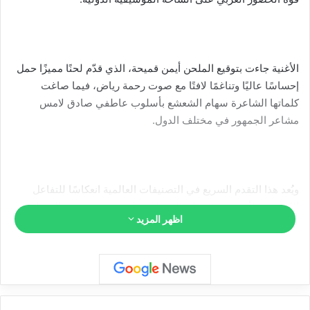
الأغنية جاءت بتوقيع الملحن أيمن قميحة، الذي قدّم لحنًا مميزًا حمل
إحساسًا عاليًا وتناغمًا لافتًا مع صوت رحمة رياض، فيما صاغت
كلماتها الشاعرة سهام الشعشع بأسلوب عاطفي صادق لامس
مشاعر الجمهور في مختلف الدول.
ويُعد هذا التقدم السريع في التصنيفات العالمية انعكاسًا للتفاعل
الكبير مع الأغنية منذ لحظة طرحها، سواء من حيث نسب المشاهدة
اظهر المزيد
أو المشاركة الواسعة عبر منصات التواصل الاجتماعي، ما يضع «تعا
خبيك» ضمن أبرز الأعمال العربية المنافسة عالميًا خلال الفترة
الحالية.