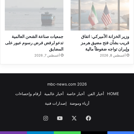
وزير الخزانة الأميركي: اتفاق
جمعيات صناعة الشحن العالمية
قريب بشأن فتح مضيق هرمز
تدعو لرفض فرض رسوم عبور على
وإيران تواجه ضغوطاً مالية
المضايق
أغسطس 8, 2026
أغسطس 7, 2026
mbc-news.com 2026
HOME
أخبار الفن
أخبار خاصة
أخبار عالمية
أرقام وإحصاءات
أزياء وموضة
إصدارات فنية
فيسبوك
‫X
‫YouTube
انستقرام