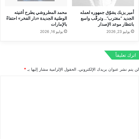
أ
ا
س
أمير يزبك يشوّق جمهوره لعمله
محمد المطروشي يطرح أغنيته
ق
الجديد “مغترب”.. وترقّب واسع
الوطنية الجديدة «دار الفخر» احتفاءً
ل
ا
بانتظار موعد الإصدار
بالإمارات
و
ل
ب
يوليو 23, 2026
يوليو 16, 2026
م
أ
ا
و
ل
ر
ي
اترك تعليقاً
و
ة
ب
ا
لن يتم نشر عنوان بريدك الإلكتروني.
الحقول الإلزامية مشار إليها بـ
*
ي
ل
–
ع
ا
ج
ا
ل
ز
ل
ا
م
ت
ئ
ي
ع
ر
ة
ي
؟
ل
م
ي
م
ي
ق