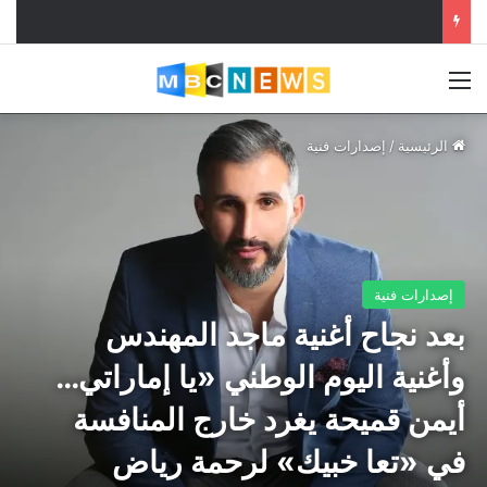
القائمة
الرئيسية
/
إصدارات فنية
إصدارات فنية
بعد نجاح أغنية ماجد المهندس
وأغنية اليوم الوطني «يا إماراتي…
أيمن قميحة يغرد خارج المنافسة
في «تعا خبيك» لرحمة رياض