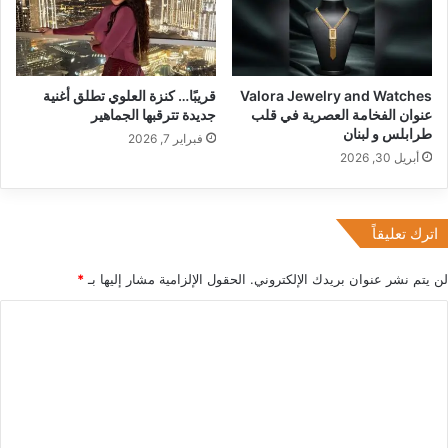
ملاحظة:
قد يتم استخدام الترجمة الآلية في بعض الأحيان لتوفير
اً
ل
هذا المحتوى.
ب
ا
ا
ت
ل
ا
Valora Jewelry and Watches
قريبًا… كنزة العلوي تطلق أغنية
ذ
ل
عنوان الفخامة العصرية في قلب
جديدة تترقبها الجماهير
ك
ت
طرابلس و لبنان
فبراير 7, 2026
ر
ع
أبريل 30, 2026
ى
ا
ا
و
ل
ن
ـ
اترك تعليقاً
5
0
لن يتم نشر عنوان بريدك الإلكتروني.
الحقول الإلزامية مشار إليها بـ
*
ل
ل
ا
م
ل
س
ي
ت
ر
ع
ة
ا
ل