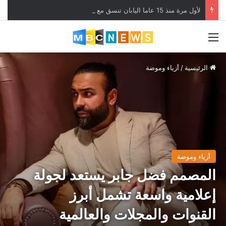
لأول مرة منذ 15 عاما اليابان تنسق مع الولايات المتحدة لدعم الين
القائمة
الرئيسية
/
أزياء وموضة
أزياء وموضة
المصمم فضل جابر يستعد لجولة
إعلامية واسعة تشمل أبرز
القنوات والمجلات والعالمية