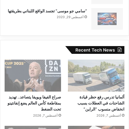
الآراء والمعلومات الواردة في هذا المقال لا تعبر بالضرورة عن
“سامي جو موسى” تجسد الواقع اللبناني بطريقتها
رأي موقعنا والمسؤولية الكاملة تقع على عاتق المصدر
أغسطس 29, 2020
الأصلي.
ملاحظة:
قد يتم استخدام الترجمة الآلية في بعض الأحيان لتوفير
هذا المحتوى.
Recent Tech News
ألمانيا تدرس رفع حظر قيادة
صراع الفيفا ويويفا يتصاعد.. تهديد
الشاحنات في العطلات بسبب
بمقاطعة كأس العالم يضع إنفانتينو
انخفاض منسوب “الراين”
تحت الضغط
أغسطس 7, 2026
أغسطس 7, 2026