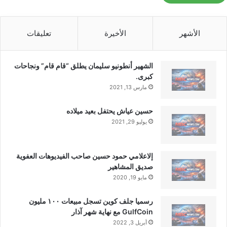
ما رأيك في ميزة متجر Play هذه؟
الأشهر
الأخيرة
تعليقات
الشهير أنطونيو سليمان يطلق “قام قام” ونجاحات
كبرى.
مارس 13, 2021
■ مصدر الخبر الأصلي
حسين عياش يحتفل بعيد ميلاده
نشر لأول مرة على:
yalebnan.org
يوليو 29, 2021
تاريخ النشر:
2026-01-07 16:51:00
الكاتب:
ahmadsh
إلاعلامي حمود حسين صاحب الفيديوهات العفوية
صديق المشاهير
مايو 19, 2020
تنويه من موقعنا
تم جلب هذا المحتوى بشكل آلي من المصدر:
رسميا جلف كوين تسجل مبيعات ١٠٠ مليون
yalebnan.org
GulfCoin مع نهاية شهر آذار
بتاريخ:
2026-01-07 16:51:00
.
أبريل 3, 2022