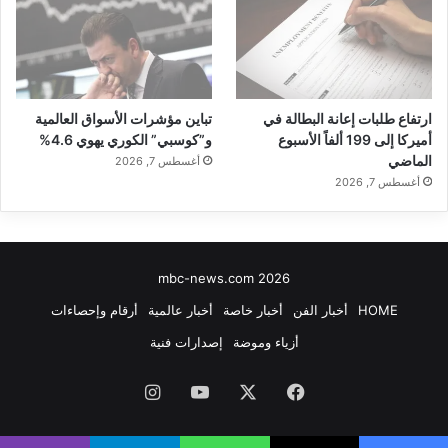
ارتفاع طلبات إعانة البطالة في
تباين مؤشرات الأسواق العالمية
أميركا إلى 199 ألفاً الأسبوع
و”كوسبي” الكوري يهوي 4.6%
الماضي
أغسطس 7, 2026
أغسطس 7, 2026
mbc-news.com 2026
HOME
أخبار الفن
أخبار خاصة
أخبار عالمية
أرقام وإحصاءات
أزياء وموضة
إصدارات فنية
فيسبوك
‫X
‫YouTube
انستقرام