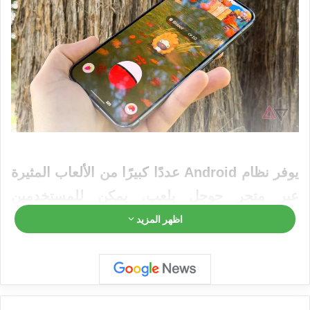
يوفر نظام Android عددًا كبيرًا من
الألعاب
المثيرة
عبر
متجر
جوجل
يلعب
. يمكن للمستخدمين
الوصول إلى أ كتالوج ضخم من الألعاب، بدءًا من
اظهر المزيد
العناوين المجانية إلى المدفوعة والمجانية. عادة ما
يقوم المطورون الذين يقدمون فقط نسخة
مدفوعة من لعبتهم بإطلاق عرض توضيحي منفصل