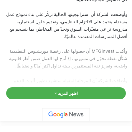
وأوضحت الشركة أن استراتيجيتها الحالية تركّز على بناء نموذج عمل
مستدام يعتمد على الالتزام التنظيمي، وتقديم حلول استثمارية
مدروسة تراعي متغيّرات السوق وتحدّ من المخاطر، بما ينسجم مع
أفضل الممارسات المعتمدة عالميًا.
وأكدت MFGinvest أن حصولها على رخصة موريشيوس التنظيمية
شكّل نقطة تحوّل في مسيرتها، إذ أتاح لها العمل ضمن أطر قانونية
واضحة، وتعزيز ثقة المستثمرين ببيئة تداول أكثر أمانًا وانضباطًا.
وأضافت الشركة أن المرحلة المقبلة ستشهد تطوير آليات الدعم
والتحليل، إلى جانب تحديث البنية التقنية لخدماتها، بهدف الارتقاء
اظهر المزيد
بتجربة العملاء وترسيخ مكانتها كشركة استثمارية تعتمد الوضوح
والالتزام نهجًا دائمًا.