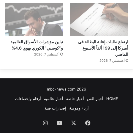
ارتفاع طلبات إعانة البطالة في
تباين مؤشرات الأسواق العالمية
أميركا إلى 199 ألفاً الأسبوع
و”كوسبي” الكوري يهوي 4.6%
الماضي
أغسطس 7, 2026
أغسطس 7, 2026
mbc-news.com 2026
HOME
أخبار الفن
أخبار خاصة
أخبار عالمية
أرقام وإحصاءات
أزياء وموضة
إصدارات فنية
فيسبوك
‫X
‫YouTube
انستقرام