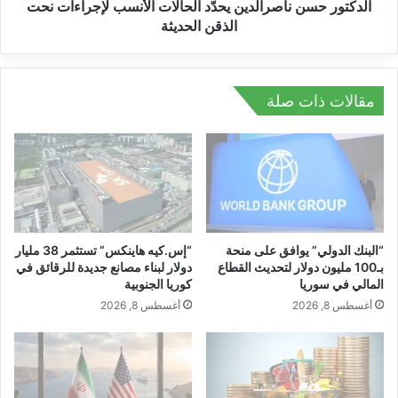
y
ن
الدكتور حسن ناصرالدين يحدّد الحالات الأنسب لإجراءات نحت
ت
ن
الذقن الحديثة
ج
ا
ر
ص
ب
ر
ة
ا
مقالات ذات صلة
ا
ل
ل
د
أ
ي
ل
ن
ع
ي
ا
ح
ب
دّ
ا
د
“البنك الدولي” يوافق على منحة
“إس.كيه هاينكس” تستثمر 38 مليار
ل
ا
بـ100 مليون دولار لتحديث القطاع
دولار لبناء مصانع جديدة للرقائق في
م
المالي في سوريا
كوريا الجنوبية
ل
د
ح
أغسطس 8, 2026
أغسطس 8, 2026
ف
ا
و
ل
ع
ا
ة
ت
ق
ا