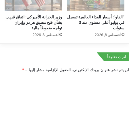
ب
ل
ل
أ
“الفاو”: أسعار الغذاء العالمية تسجل
وزير الخزانة الأميركي: اتفاق قريب
ا
ن
في يوليو أعلى مستوى منذ 3
بشأن فتح مضيق هرمز وإيران
ل
س
سنوات
تواجه ضغوطاً مالية
ش
ب
أغسطس 8, 2026
أغسطس 8, 2026
ر
ل
ا
إ
ء
ج
ر
اترك تعليقاً
ا
ء
لن يتم نشر عنوان بريدك الإلكتروني.
الحقول الإلزامية مشار إليها بـ
*
ا
ت
ا
ن
ل
ح
ت
ت
ا
ع
ل
ذ
ل
ق
ي
ن