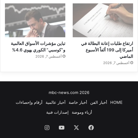
تنويه من موقعنا
تم جلب هذا المحتوى بشكل آلي من المصدر:
yalebnan.org
بتاريخ:
2026-01-09 02:01:00
.
ارتفاع طلبات إعانة البطالة في
تباين مؤشرات الأسواق العالمية
أميركا إلى 199 ألفاً الأسبوع
و”كوسبي” الكوري يهوي 4.6%
الآراء والمعلومات الواردة في هذا المقال لا تعبر بالضرورة عن
الماضي
أغسطس 7, 2026
رأي موقعنا والمسؤولية الكاملة تقع على عاتق المصدر
أغسطس 7, 2026
الأصلي.
ملاحظة:
قد يتم استخدام الترجمة الآلية في بعض الأحيان لتوفير
هذا المحتوى.
mbc-news.com 2026
HOME
أخبار الفن
أخبار خاصة
أخبار عالمية
أرقام وإحصاءات
أزياء وموضة
إصدارات فنية
فيسبوك
‫X
‫YouTube
انستقرام