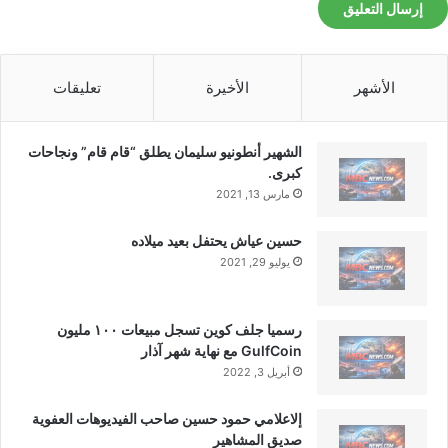
ق
ا
تم جلب هذا المحتوى بشكل آلي من المصدر:
ت
م
www.androidpolice.com
الأشهر
الأخيرة
تعليقات
ع
ه
بتاريخ:
2026-01-09 01:03:00
.
الآراء والمعلومات الواردة في هذا المقال لا تعبر
الشهير أنطونيو سليمان يطلق “قام قام” ونجاحات
كبرى.
بالضرورة عن رأي موقع “yalebnan.org”،
مارس 13, 2021
والمسؤولية الكاملة تقع على عاتق المصدر
حسين عياش يحتفل بعيد ميلاده
الأصلي.
يوليو 29, 2021
ملاحظة:
قد يتم استخدام الترجمة الآلية في بعض
رسميا جلف كوين تسجل مبيعات ١٠٠ مليون
الأحيان لتوفير هذا المحتوى.
GulfCoin مع نهاية شهر آذار
أبريل 3, 2022
شارك هذا الموضوع:
إلاعلامي حمود حسين صاحب الفيديوهات العفوية
صديق المشاهير