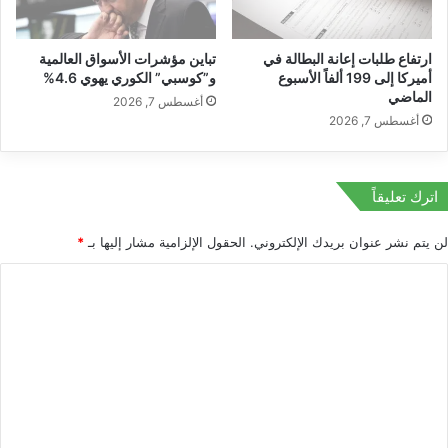
م
ب
2K
ا
ن
ارتفاع طلبات إعانة البطالة في
تباين مؤشرات الأسواق العالمية
ئ
ا
أميركا إلى 199 ألفاً الأسبوع
و”كوسبي” الكوري يهوي 4.6%
ي
ن
الماضي
مجال الرؤية
ة
أغسطس 7, 2026
ض
أغسطس 7, 2026
ض
د
خ
ا
م
نطاق 360 درجة أفقيًا و114 درجة عموديًا/إمالة
ل
ة
ا
اترك تعليقاً
ح
ت
الاتصال
لن يتم نشر عنوان بريدك الإلكتروني.
الحقول الإلزامية مشار إليها بـ
*
ل
ا
ا
ل
واي فاي 2.4 جيجا هرتز
ل
و
ا
ت
ل
ع
ع
تخزين
د
ل
و
ي
ا