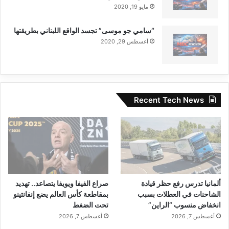
مايو 19, 2020
“سامي جو موسى” تجسد الواقع اللبناني بطريقتها
أغسطس 29, 2020
Recent Tech News
■ مصدر الخبر الأصلي
ألمانيا تدرس رفع حظر قيادة
صراع الفيفا ويويفا يتصاعد.. تهديد
نشر لأول مرة على:
yalebnan.org
الشاحنات في العطلات بسبب
بمقاطعة كأس العالم يضع إنفانتينو
انخفاض منسوب “الراين”
تحت الضغط
تاريخ النشر:
2026-01-09 02:01:00
أغسطس 7, 2026
أغسطس 7, 2026
الكاتب:
ahmadsh