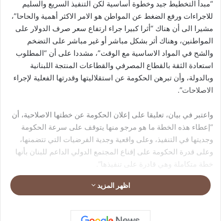
“مبدأ التخطيط جيد وخطوة أساسية لكن التنفيذ السريع والسليم
للاجراءات ورفع الضغط عن المواطن هو الامر الاكثر أهمية والحاحا”،
مشيرا الى أن هناك “أثرا كبيرا جراء ارتفاع سعر صرف الدولار على
المواطنين، وهناك أثر بشكل مباشر أو غير مباشر على التضخم
والشح في المواد الاساسية مع الوقت”، مشددا على أن “المطلوب
استعادة الثقة بالقطاع المصرفي والقطاعات المنتجة اللبنانية
وبالدولة، وأن تبرهن الحكومة عن استقلاليتها وقدرتها الفعلية لإجراء
الاصلاحات”.
واعتبر في بيان، تعليقا على إعلان الحكومة عن خطتها الاصلاحية، أن
“إعطاء هذه الخطة ما هو مرجو منها يتوقف على سرعة الحكومة
وجديتها في التنفيذ، وعلى واقعية وجدية الفرضيات التي تتضمنها،
وعلى قدرة الحكومة على إقناع المجتمع الدولي الداعم للبنان بأنها
خطة متكاملة وهي قادرة على تنفيذها”.
اظهر المزيد
ورأى أنه “إذا أسرعت الحكومة في الخطوات التنفيذية قد تنجح
الخطة، أما إذا أضاعت الوقت بأمور غير أساسية وبعناوين فضفافة
سيكتشف الشعب ذلك وسيغضب لان المرحلة التي نمر بها اليوم