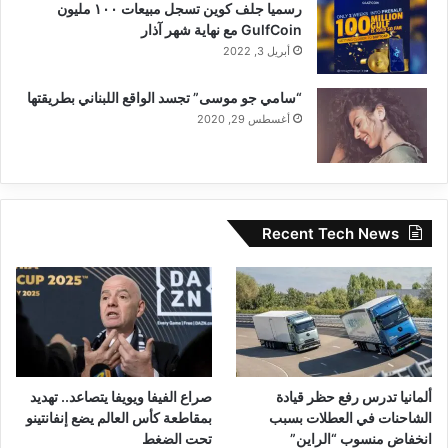
رسميا جلف كوين تسجل مبيعات ١٠٠ مليون
GulfCoin مع نهاية شهر آذار
أبريل 3, 2022
“سامي جو موسى” تجسد الواقع اللبناني بطريقتها
أغسطس 29, 2020
Recent Tech News
ألمانيا تدرس رفع حظر قيادة
صراع الفيفا ويويفا يتصاعد.. تهديد
الشاحنات في العطلات بسبب
بمقاطعة كأس العالم يضع إنفانتينو
انخفاض منسوب “الراين”
تحت الضغط