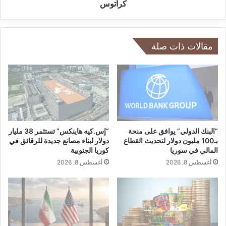
ر
ج
كراتوس
ي
م
ع
ة
أ
ف
خ
ي
مقالات ذات صلة
ر
س
ى
م
ا
ء
ق
ب
ر
ص
“البنك الدولي” يوافق على منحة
“إس.كيه هاينكس” تستثمر 38 مليار
ب
بـ100 مليون دولار لتحديث القطاع
دولار لبناء مصانع جديدة للرقائق في
المالي في سوريا
كوريا الجنوبية
ح
ف
أغسطس 8, 2026
أغسطس 8, 2026
ل
ة
ا
س
ت
ث