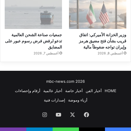
وزير الخزانة الأميركي: اتفاق
جمعيات صناعة الشحن العالمية
قريب بشأن فتح مضيق هرمز
تدعو لرفض فرض رسوم عبور على
وإيران تواجه ضغوطاً مالية
المضايق
أغسطس 8, 2026
أغسطس 7, 2026
mbc-news.com 2026
HOME
أخبار الفن
أخبار خاصة
أخبار عالمية
أرقام وإحصاءات
أزياء وموضة
إصدارات فنية
فيسبوك
‫X
‫YouTube
انستقرام