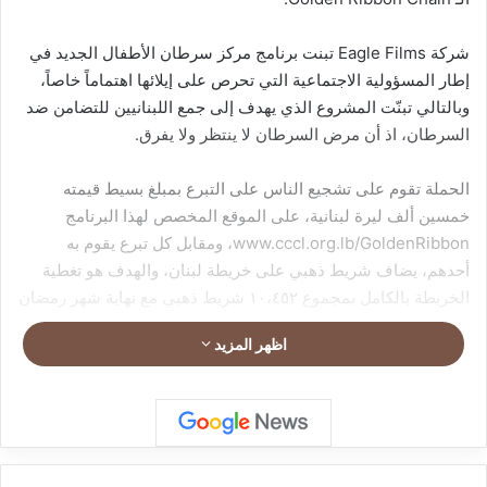
شركة Eagle Films تبنت برنامج مركز سرطان الأطفال الجديد في
إطار المسؤولية الاجتماعية التي تحرص على إيلائها اهتماماً خاصاً،
وبالتالي تبنّت المشروع الذي يهدف إلى جمع اللبنانيين للتضامن ضد
السرطان، اذ أن مرض السرطان لا ينتظر ولا يفرق.
الحملة تقوم على تشجيع الناس على التبرع بمبلغ بسيط قيمته
خمسين ألف ليرة لبنانية، على الموقع المخصص لهذا البرنامج
www.cccl.org.lb/GoldenRibbon، ومقابل كل تبرع يقوم به
أحدهم، يضاف شريط ذهبي على خريطة لبنان، والهدف هو تغطية
الخريطة بالكامل بمجموع ١٠،٤٥٢ شريط ذهبي مع نهاية شهر رمضان
المبارك.
اظهر المزيد
نذكر أنه من خلال تغطية الخريطة اللبنانية بشرائط ذهبية، باعتبار
الشريط الذهبي هو شعار عالمي للدعم والتوعية عن مرض سرطان
الأطفال، نكون قد أمّنا العلاج لسبعة أطفال، وهو ما سيحققه
المتبرعون ليعبروا عن تضامنهم أجمعين لنفس الهدف، مقيمين