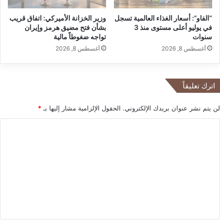
ن
“الفاو”: أسعار الغذاء العالمية تسجل
وزير الخزانة الأميركي: اتفاق قريب
ا
في يوليو أعلى مستوى منذ 3
بشأن فتح مضيق هرمز وإيران
ئ
سنوات
تواجه ضغوطاً مالية
ي
أغسطس 8, 2026
أغسطس 8, 2026
ة
ف
ي
ف
اترك تعليقاً
ن
د
لن يتم نشر عنوان بريدك الإلكتروني.
الحقول الإلزامية مشار إليها بـ
*
ق
ك
ا
ر
ل
ا
ت
ت
و
ع
س
ل
ي
ق