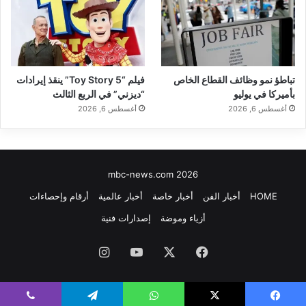
تباطؤ نمو وظائف القطاع الخاص
فيلم “Toy Story 5” ينقذ إيرادات
بأميركا في يوليو
“ديزني” في الربع الثالث
أغسطس 6, 2026
أغسطس 6, 2026
mbc-news.com 2026
HOME
أخبار الفن
أخبار خاصة
أخبار عالمية
أرقام وإحصاءات
أزياء وموضة
إصدارات فنية
فيسبوك
‫X
‫YouTube
انستقرام