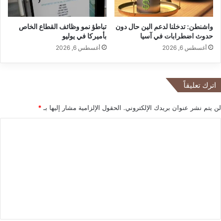
ب
ا
ت
ن
واشنطن: تدخلنا لدعم الين حال دون
تباطؤ نمو وظائف القطاع الخاص
ك
ي
حدوث اضطرابات في آسيا
بأميركا في يوليو
ا
ا
ل
أغسطس 6, 2026
أغسطس 6, 2026
ي
ف
ا
اترك تعليقاً
ل
ط
لن يتم نشر عنوان بريدك الإلكتروني.
الحقول الإلزامية مشار إليها بـ
*
ا
ق
ا
ة
ل
ت
ع
ل
ي
ق