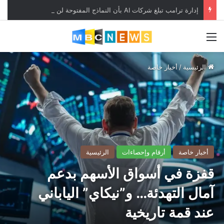
إدارة ترامب تبلغ شركات AI بأن النماذج المفتوحة لن تخضع لاختبارات السلامة
القائمة
الرئيسية
/
أخبار خاصة
أخبار خاصة
أرقام وإحصاءات
الرئيسية
قفزة في أسواق الأسهم بدعم
آمال التهدئة… و”نيكاي” الياباني
عند قمة تاريخية