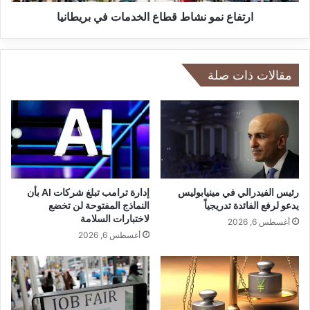
و
ي
ن
ارتفاع نمو نشاط قطاع الخدمات في بريطانيا
و
ش
ر
ا
و
ط
ت
ق
مقالات ذات صلة
ق
ط
ف
ا
ز
ع
3
ا
.
ل
4
خ
%
د
ف
م
رئيس الفيدرالي في مينيابوليس
إدارة ترامب تبلغ شركات AI بأن
ي
ا
يدعو لرفع الفائدة تدريجياً
النماذج المفتوحة لن تخضع
م
لاختبارات السلامة
ت
أغسطس 6, 2026
ا
ف
أغسطس 6, 2026
ر
ي
س
ب
ب
ر
س
ي
ب
ط