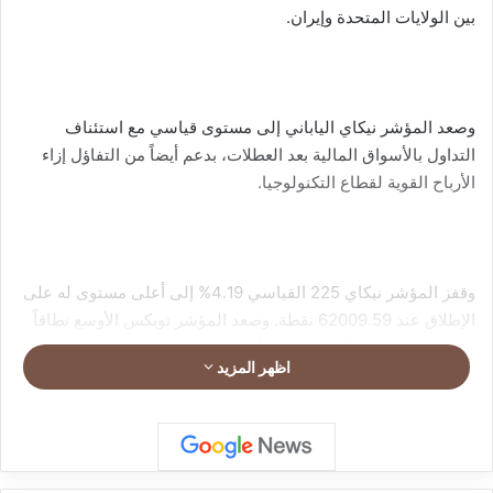
بين الولايات المتحدة وإيران.
وصعد المؤشر نيكاي الياباني إلى مستوى قياسي مع استئناف
التداول بالأسواق المالية بعد العطلات، بدعم أيضاً من التفاؤل إزاء
الأرباح القوية لقطاع التكنولوجيا.
وقفز المؤشر نيكاي 225 القياسي 4.19% إلى أعلى مستوى له على
الإطلاق عند 62009.59 نقطة. وصعد المؤشر توبكس الأوسع نطاقاً
2.12% إلى 3807.84 نقطة، نقلاً عن وكالة “رويترز”.
اظهر المزيد