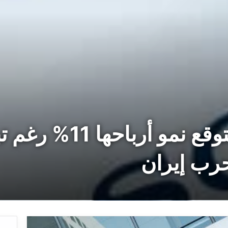
“سوني” اليابانية تتوقع 
رب إيران