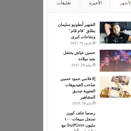
لأشهر
الأخيرة
تعليقات
الشهير أنطونيو سليمان
يطلق “قام قام”
ونجاحات كبرى.
مارس 13, 2021
حسين عياش يحتفل
بعيد ميلاده
يوليو 29, 2021
إلاعلامي حمود حسين
صاحب الفيديوهات
العفوية صديق
المشاهير
مايو 19, 2020
رسميا جلف كوين
تسجل مبيعات ١٠٠
مليون GulfCoin مع