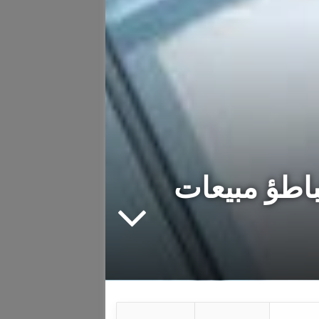
نمو أرباحها 11% رغم تباطؤ مبيعات