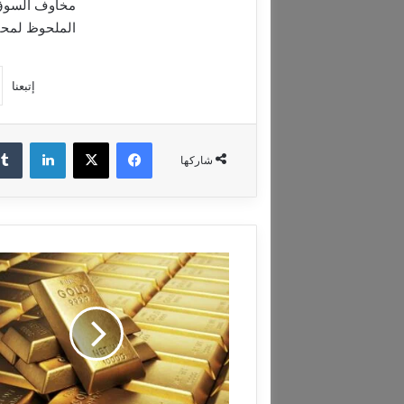
مخاوف السوق ب
الملحوظ لمحفز
إتبعنا
فيسبوك
‫X
لينكدإن
شاركها
ا
ل
ذ
ه
ب
ي
ت
ج