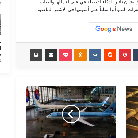
شأن تأثير الذكاء الاصطناعي على أعمالها والغياب
ات النمو أثرا سلباً على أسهمها في الأشهر الماضية.
ت
ا
‏Tumblr
بينتيريست
‏Reddit
‏VKontakte
Odnoklassniki
‫Pocket
مشاركة عبر البريد
طباعة
ف
إ
ل
غ
ا
ء
9
0
0