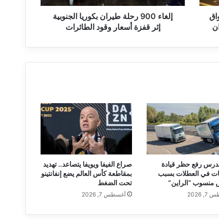
ر
اق
ح
إلغاء 900 رحلة طيران بكوريا الجنوبية
ل
ان
إثر قفزة أسعار وقود الطائرات
ة
ط
ي
ر
ا
ن
ب
ك
و
ر
ي
ا
ا
 تدرس رفع حظر قيادة
صراع الفيفا ويويفا يتصاعد.. تهديد
ل
ات في العطلات بسبب
بمقاطعة كأس العالم يضع إنفانتينو
ج
 منسوب “الراين”
تحت الضغط
ن
, 2026
أغسطس 7, 2026
و
ب