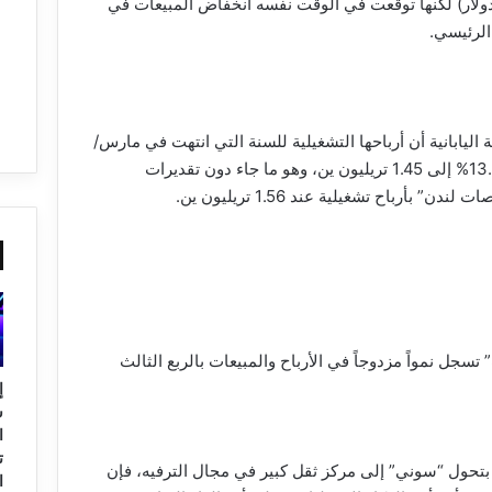
مليار دولار) لكنها توقعت في الوقت نفسه انخفاض المبيعات في
الرئيسي.
اليابانية أن أرباحها التشغيلية للسنة التي انتهت في مارس/
آذار ارتفعت 13.4% إلى 1.45 تريليون ين، وهو ما جاء دون تقديرات
ن” بأرباح تشغيلية عند 1.56 تريليون ين.
سجل نمواً مزدوجاً في الأرباح والمبيعات بالربع الثالث
إ
ا
ت
بتحول “سوني” إلى مركز ثقل كبير في مجال الترفيه، فإن
ا