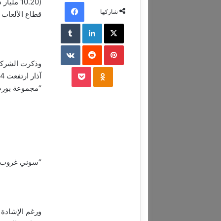
(10.20 
فيسبوك
شاركها
قطاع الألعاب 
‫X
لينكدإن
‏Tumblr
بينتيريست
‏Reddit
‏VKontakte
وذكرت الشركة 
‫Pocket
Odnoklassniki
“مجموعة بورصات لند
“سوني غروب” ت
ورغم الإشادة 