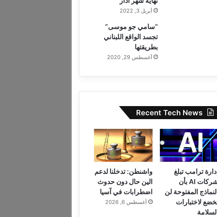
نهاية شهر آذار
أبريل 3, 2022
“سامي جو موسى”
تجسد الواقع اللبناني
بطريقتها
أغسطس 29, 2020
Recent Tech News
دارة ترامب تبلغ
واشنطن: تدخلنا لدعم
شركات AI بأن
الين حال دون حدوث
لنماذج المفتوحة لن
اضطرابات في آسيا
خضع لاختبارات
أغسطس 6, 2026
لسلامة