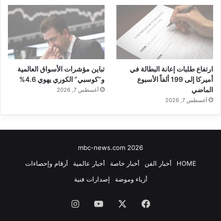
ارتفاع طلبات إعانة البطالة في
تباين مؤشرات الأسواق العالمية
أميركا إلى 199 ألفاً الأسبوع
و”كوسبي” الكوري يهوي 4.6%
الماضي
أغسطس 7, 2026
أغسطس 7, 2026
mbc-news.com 2026
HOME
أخبار الفن
أخبار خاصة
أخبار عالمية
أرقام وإحصاءات
أزياء وموضة
إصدارات فنية
فيسبوك
‫X
‫YouTube
انستقرام