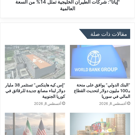
ن
ر
"إياتا": شركات الطيران الخليجية تمثل 14% من السعة
ة
ك
العالمية
ا
ا
ل
ت
د
ا
و
ل
مقالات ذات صلة
ر
ط
ي
ي
ة
ر
ا
ا
ل
ن
م
ا
ج
ل
د
خ
“البنك الدولي” يوافق على منحة
“إس.كيه هاينكس” تستثمر 38 مليار
و
ل
بـ100 مليون دولار لتحديث القطاع
دولار لبناء مصانع جديدة للرقائق في
ل
المالي في سوريا
كوريا الجنوبية
ي
ة
ج
أغسطس 8, 2026
أغسطس 8, 2026
ل
ي
م
ة
ص
ت
ن
م
ع
ث