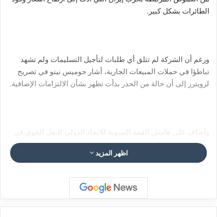
الطائرات بشكل كبير.
ورغم أن الشركة لم تتلق أي طلبات لتأجيل التسليمات ولم تشهد
تباطؤا في حملات المبيعات الجارية، أشار جوميس نيتو في تصريح
لرويترز إلى أن حالة من الحذر بدأت تظهر بشأن الالتزامات الإضافية.
وأضاف على هامش القمة السنوية للاتحاد الدولي للنقل الجوي في
ريو دي جانيرو: “بعض الشركات التي كان بإمكانها تفعيل خيارات
اظهر المزيد
موقعة سابقا، تؤجل ذلك قليلا إلى وقت لاحق من أجل فهم أفضل
لكيفية تطور الوضع”.