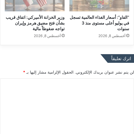
ا
ل
ل
1
“الفاو”: أسعار الغذاء العالمية تسجل
وزير الخزانة الأميركي: اتفاق قريب
إ
4
في يوليو أعلى مستوى منذ 3
بشأن فتح مضيق هرمز وإيران
ي
%
سنوات
تواجه ضغوطاً مالية
ث
م
أغسطس 8, 2026
أغسطس 8, 2026
ي
ن
ل
ا
ي
ل
ن
س
اترك تعليقاً
و
ع
ا
ة
لن يتم نشر عنوان بريدك الإلكتروني.
الحقول الإلزامية مشار إليها بـ
*
ل
ا
ب
ل
ا
و
ع
ل
ل
ا
ي
ل
ت
إ
م
ع
ي
ي
ث
ة
ل
ي
ي
ل