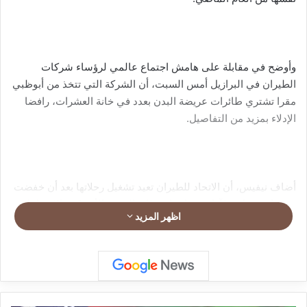
وأوضح في مقابلة على هامش اجتماع عالمي لرؤساء شركات
الطيران في البرازيل أمس السبت، أن الشركة التي تتخذ من أبوظبي
مقرا تشتري طائرات عريضة البدن بعدد في خانة العشرات، رافضا
الإدلاء بمزيد من التفاصيل.
أضاف نيفيس، أن الاتحاد للطيران تعيد تشغيل رحلاتها بعد أن خفضت
عددها في مارس/آذار، مع اتساع نطاق الحرب الأميركية-الإسرائيلية
اظهر المزيد
على إيران إلى أنحاء المنطقة، الأمر الذي أدى إلى ارتفاع أسعار
الوقود، وفق وكالة “رويترز”.