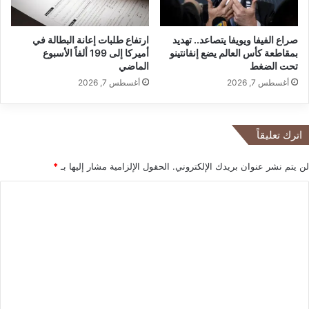
ل
ل
ا
ت
صراع الفيفا ويويفا يتصاعد.. تهديد
ارتفاع طلبات إعانة البطالة في
ل
ع
بمقاطعة كأس العالم يضع إنفانتينو
أميركا إلى 199 ألفاً الأسبوع
خ
ز
تحت الضغط
الماضي
ل
ي
أغسطس 7, 2026
أغسطس 7, 2026
ي
ز
ج
ا
ع
ح
ب
ت
اترك تعليقاً
ر
ي
ا
ا
لن يتم نشر عنوان بريدك الإلكتروني.
الحقول الإلزامية مشار إليها بـ
*
ل
ط
أ
ي
ا
ص
ا
ل
و
ت
ل
ه
ت
ا
ا
ع
ل
م
إ
ن
ل
ي
ا
ي
ر
ل