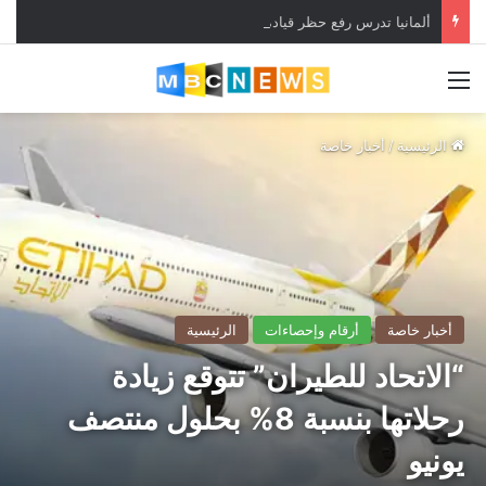
ألمانيا تدرس رفع حظر قيادة الشاحنات في العطلات بسبب انخفاض منسوب “الراين”
القائمة
الرئيسية
/
أخبار خاصة
أخبار خاصة
أرقام وإحصاءات
الرئيسية
“الاتحاد للطيران” تتوقع زيادة
رحلاتها بنسبة 8% بحلول منتصف
يونيو