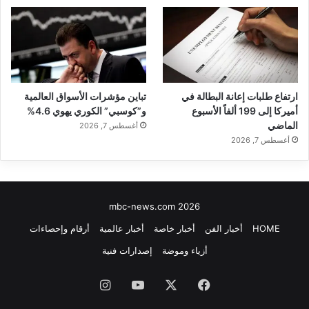
ارتفاع طلبات إعانة البطالة في
تباين مؤشرات الأسواق العالمية
أميركا إلى 199 ألفاً الأسبوع
و”كوسبي” الكوري يهوي 4.6%
الماضي
أغسطس 7, 2026
أغسطس 7, 2026
mbc-news.com 2026
HOME
أخبار الفن
أخبار خاصة
أخبار عالمية
أرقام وإحصاءات
أزياء وموضة
إصدارات فنية
فيسبوك
‫X
‫YouTube
انستقرام