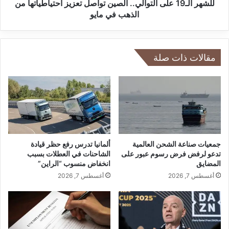
ع
9
للشهر الـ19 على التوالي.. الصين تواصل تعزيز احتياطياتها من
و
ع
الذهب في مايو
ي
ل
ض
ى
ا
ا
ل
ل
مقالات ذات صلة
أ
ت
ض
و
ر
ا
ا
ل
ر
ي
ا
.
ل
.
ت
ا
جمعيات صناعة الشحن العالمية
ألمانيا تدرس رفع حظر قيادة
ي
ل
تدعو لرفض فرض رسوم عبور على
الشاحنات في العطلات بسبب
ل
المضايق
انخفاض منسوب “الراين”
ص
ح
ي
أغسطس 7, 2026
أغسطس 7, 2026
ق
ن
ت
ت
ب
و
د
ا
و
ص