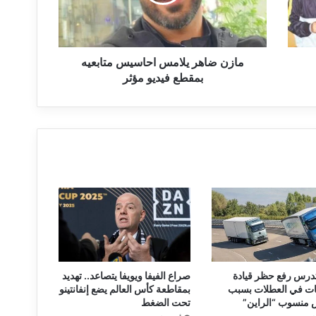
ا
ه
ر
ي
ل
مازن ضاهر يلامس احاسيس متابعيه
ا
بمقطع فيديو مؤثر
م
س
ا
ح
ا
س
ي
س
م
ت
ا
ب
ع
 تدرس رفع حظر قيادة
صراع الفيفا ويويفا يتصاعد.. تهديد
ي
ات في العطلات بسبب
بمقاطعة كأس العالم يضع إنفانتينو
ه
 منسوب “الراين”
تحت الضغط
ب