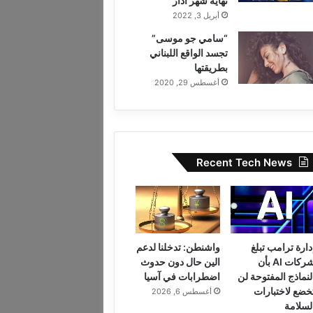
نهاية شهر آذار
أبريل 3, 2022
“سامي جو موسى”
تجسد الواقع اللبناني
بطريقتها
أغسطس 29, 2020
Recent Tech News
دارة ترامب تبلغ
واشنطن: تدخلنا لدعم
شركات AI بأن
الين حال دون حدوث
لنماذج المفتوحة لن
اضطرابات في آسيا
خضع لاختبارات
أغسطس 6, 2026
لسلامة