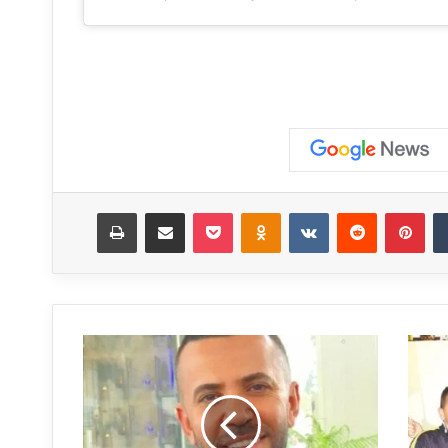
‏Tumblr
بينتيريست
‏Reddit
‏VKontakte
Odnoklassniki
‫Pocket
مشاركة عبر البريد
طباعة
م
ا
ز
ن
ض