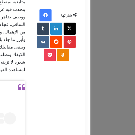
متابعيه بمقطع
يتحدث فيه عن
فيسبوك
شاركها
ووصف ضاهر الإ
‫X
لينكدإن
‏Tumblr
الساقي، فجاءت
من الإهمال، و
بينتيريست
‏Reddit
‏VKontakte
وأبرز ما جاء 
ويبقى مقابيل
‫Pocket
Odnoklassniki
الكيفك وتطلب
شعره لا تزينه..
لمشاهدة الفيد