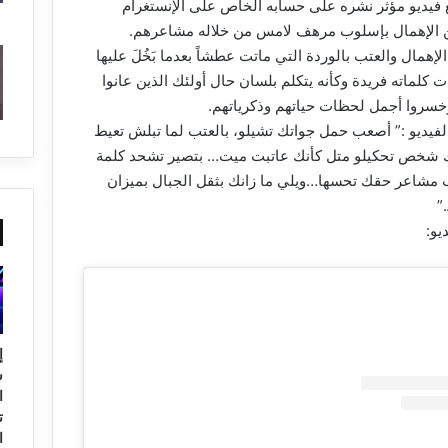
 فيديو مؤثر نشره على حسابه الخاص على الإنستغرام
 الإهمال بإسلوب مرهف لامس من خلاله مشاعرهم.
همال والعتب بالوردة التي ماتت عطشاً بعدما بَخُلَ عليها
 كلماته فريدة وكأنه يتكلم بلسان حال أولئك الذين عانوا
خسروا أجمل لحظات حياتهم وذكرياتهم.
بالفيديو :” أصعب حمل جواتك تشيلو، بالعتب لما تبلش تعيط
ك شخص تحكيلو متل كأنك عاتبت ميت… بتصير تشحد كلمة
 مشاعر حقك تحسها…ويلي ما زانك بثقل الجبال بميزان
”
يو:
إ
ا
ت
ا