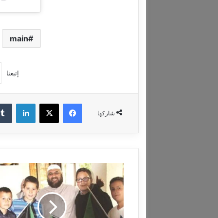
main
إتبعنا
فيسبوك
‫X
لينكدإن
شاركها
ا
ل
ع
ق
ي