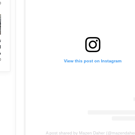
ت
ا
ف
View this post on Instagram
A post shared by Mazen Daher (@mazendahe