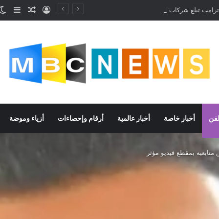
تسجيل الدخو
مقال عش
إضاف
إدارة ترامب تبلغ شركات AI بأن النماذج المفتوحة لن تخضع لاختبارات السلامة
لفن
أخبار خاصة
أخبار عالمية
أرقام وإحصاءات
أزياء وموضة
تابعيه بمقطع فيديو مؤثر