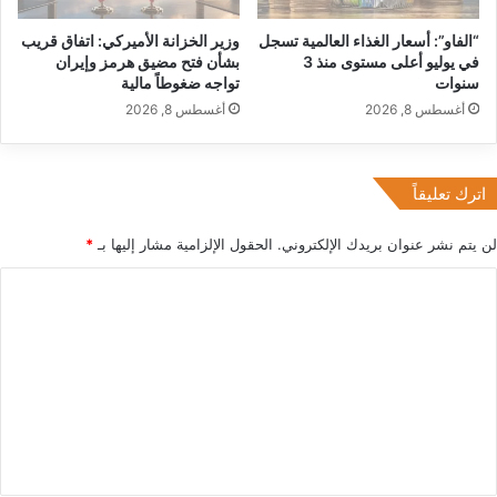
l
“الفاو”: أسعار الغذاء العالمية تسجل
وزير الخزانة الأميركي: اتفاق قريب
f
في يوليو أعلى مستوى منذ 3
بشأن فتح مضيق هرمز وإيران
C
سنوات
تواجه ضغوطاً مالية
o
أغسطس 8, 2026
أغسطس 8, 2026
i
n
م
ع
اترك تعليقاً
ن
ه
لن يتم نشر عنوان بريدك الإلكتروني.
الحقول الإلزامية مشار إليها بـ
*
ا
ي
ا
ة
ل
ش
ه
ت
ر
ع
آ
ذ
ل
ا
ي
ر
ق