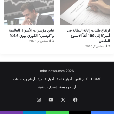
ارتفاع طلبات إعانة البطالة في
تباين مؤشرات الأسواق العالمية
أميركا إلى 199 ألفاً الأسبوع
و”كوسبي” الكوري يهوي 4.6%
الماضي
أغسطس 7, 2026
أغسطس 7, 2026
mbc-news.com 2026
HOME
أخبار الفن
أخبار خاصة
أخبار عالمية
أرقام وإحصاءات
أزياء وموضة
إصدارات فنية
فيسبوك
‫X
‫YouTube
انستقرام