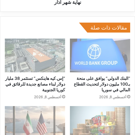
ة
ي
نهاية شهر آذار
ر
ن
ف
ت
ع
س
ا
ج
مقالات ذات صلة
ل
ل
ج
م
ي
ب
و
ي
ب
ع
ا
ا
ل
ت
أ
١
“البنك الدولي” يوافق على منحة
“إس.كيه هاينكس” تستثمر 38 مليار
ن
٠
بـ100 مليون دولار لتحديث القطاع
دولار لبناء مصانع جديدة للرقائق في
ف
المالي في سوريا
كوريا الجنوبية
٠
ي
م
أغسطس 8, 2026
أغسطس 8, 2026
ة
ل
ي
و
ن
G
u