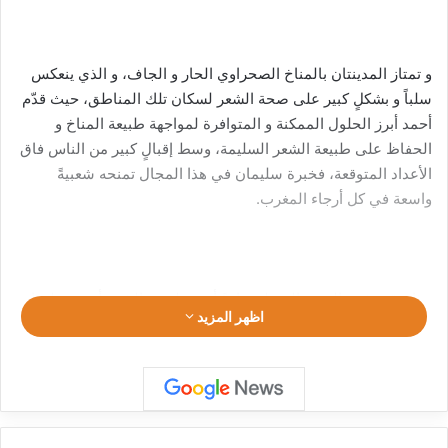
و تمتاز المدينتان بالمناخ الصحراوي الحار و الجاف، و الذي ينعكس
سلباً و بشكلٍ كبير على صحة الشعر لسكان تلك المناطق، حيث قدّم
أحمد أبرز الحلول الممكنة و المتوافرة لمواجهة طبيعة المناخ و
الحفاظ على طبيعة الشعر السليمة، وسط إقبالٍ كبير من الناس فاق
الأعداد المتوقعة، فخبرة سليمان في هذا المجال تمنحه شعبيةً
واسعة في كل أرجاء المغرب.
هذا و قد تشهد الفترة المقبلة زيارةً أخرى لخبير الشعر أحمد سليمان
اظهر المزيد
لهاتين المنطقتين في سبيل مواكبة أكبر عدد ممكن من السكان في
ظل الإقبال الكبير و الملفت الذي حملته الزيارة الأولى في طياتها.