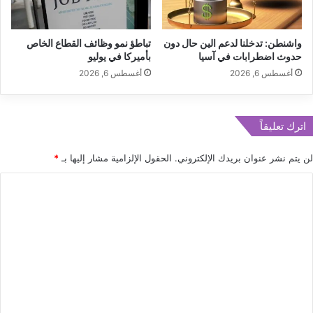
ث
ض
ج
ا
ل
واشنطن: تدخلنا لدعم الين حال دون
تباطؤ نمو وظائف القطاع الخاص
ل
س
حدوث اضطرابات في آسيا
بأميركا في يوليو
ت
ة
ر
أغسطس 6, 2026
أغسطس 6, 2026
ت
ك
ص
ي
و
ة
ي
اترك تعليقاً
ت
ر
س
لن يتم نشر عنوان بريدك الإلكتروني.
الحقول الإلزامية مشار إليها بـ
*
ت
ق
ا
ب
ل
ل
ف
ت
ي
ع
ل
م
ل
ك
ي
ر
ي
ق