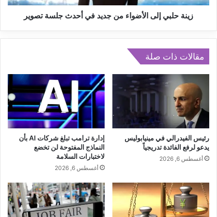
س
إ
ي
ل
زينة حلبي إلى الأضواء من جديد في أحدث جلسة تصوير
ن
ى
م
ا
ا
ل
ا
أ
مقالات ذات صلة
ل
ض
م
و
ص
ا
ر
ء
ي
م
ة
ن
.
ج
.
د
رئيس الفيدرالي في مينيابوليس
إدارة ترامب تبلغ شركات AI بأن
.
ي
يدعو لرفع الفائدة تدريجياً
النماذج المفتوحة لن تخضع
د
لاختبارات السلامة
د
أغسطس 6, 2026
و
ف
أغسطس 6, 2026
ر
ي
ا
أ
ل
ح
ع
د
ر