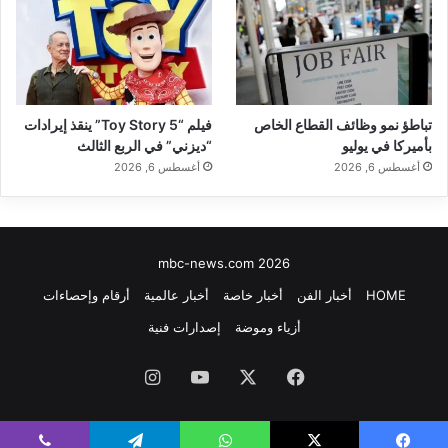
تباطؤ نمو وظائف القطاع الخاص
فيلم “Toy Story 5” ينقذ إيرادات
بأميركا في يوليو
“ديزني” في الربع الثالث
أغسطس 6, 2026
أغسطس 6, 2026
mbc-news.com 2026
HOME
أخبار الفن
أخبار خاصة
أخبار عالمية
أرقام وإحصاءات
أزياء وموضة
إصدارات فنية
فيسبوك
‫X
‫YouTube
انستقرام