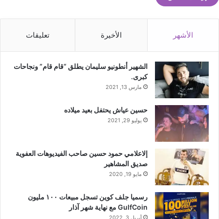
الأشهر
الأخيرة
تعليقات
الشهير أنطونيو سليمان يطلق “قام قام” ونجاحات
كبرى.
مارس 13, 2021
حسين عياش يحتفل بعيد ميلاده
يوليو 29, 2021
إلاعلامي حمود حسين صاحب الفيديوهات العفوية
صديق المشاهير
مايو 19, 2020
رسميا جلف كوين تسجل مبيعات ١٠٠ مليون
GulfCoin مع نهاية شهر آذار
أبريل 3, 2022