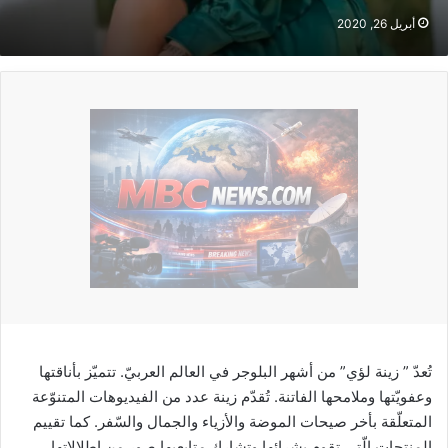
أبريل 26, 2020
تُعدّ ” زينة لؤي” من أشهر البلوجر في العالم العربيّ. تتميّز بأناقتها
وعفويّتها وملامحها الفاتنة. تُقدّم زينة عدد من الفيديوهات المتنوّعة
المتعلّقة بأخر صيحات الموضة والأزياء والجمال والسّفر. كما تقييم
المنتجات الّتي تقوم بشرائها وتشارك متابعيها صور من إطلالاتها