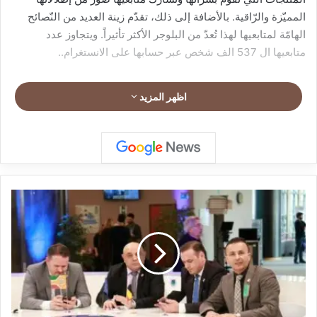
المميّزة والرّاقية. بالأضافة إلى ذلك، تقدّم زينة العديد من النّصائح
الهامّة لمتابعيها لهذا تُعدّ من البلوجر الأكثر تأثيراً. ويتجاوز عدد
متابعيها ال 537 الف شخص عبر حسابها على الانستغرام..
اظهر المزيد
المملكة
المغربية
السبّاقة
في
صناعة
سيارة
تحمل
اسم
الوطن