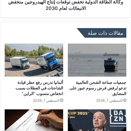
ف
ق
وكالة الطاقة الدولية تخفض توقعات إنتاج الهيدروجين منخفض
و
ة
الانبعاثات لعام 2030
ا
ا
ر
ل
د
د
ا
و
مقالات ذات صلة
ت
ل
ا
ي
ل
ة
غ
ت
ا
خ
ز
ف
ا
ض
ل
ت
جمعيات صناعة الشحن العالمية
ألمانيا تدرس رفع حظر قيادة
ر
و
تدعو لرفض فرض رسوم عبور على
الشاحنات في العطلات بسبب
و
المضايق
انخفاض منسوب “الراين”
ق
س
ع
أغسطس 7, 2026
أغسطس 7, 2026
ي
ا
ب
ت
ع
إ
د
ن
م
ت