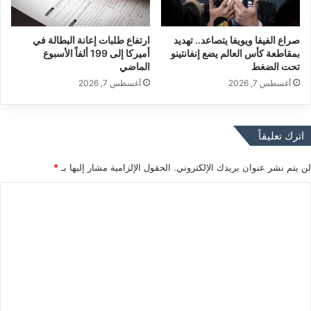
ح
ا
ا
ج
صراع الفيفا ويويفا يتصاعد.. تهديد
ارتفاع طلبات إعانة البطالة في
د
ا
بمقاطعة كأس العالم يضع إنفانتينو
أميركا إلى 199 ألفاً الأسبوع
ث
ل
تحت الضغط
الماضي
ا
ه
أغسطس 7, 2026
أغسطس 7, 2026
ت
ي
م
د
ع
ر
أ
و
اترك تعليقاً
م
ج
ي
ي
لن يتم نشر عنوان بريدك الإلكتروني.
الحقول الإلزامية مشار إليها بـ
*
ر
ن
ك
م
ا
ا
ن
ل
خ
ف
ت
ض
ع
ا
ل
ل
ا
ي
ن