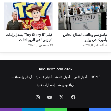
تباطؤ نمو وظائف القطاع الخاص
فيلم “Toy Story 5” ينقذ إيرادات
بأميركا في يوليو
“ديزني” في الربع الثالث
أغسطس 6, 2026
أغسطس 6, 2026
mbc-news.com 2026
HOME
أخبار الفن
أخبار خاصة
أخبار عالمية
أرقام وإحصاءات
أزياء وموضة
إصدارات فنية
فيسبوك
‫X
‫YouTube
انستقرام