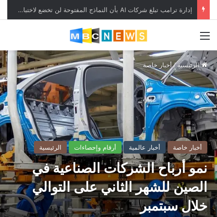
إدارة ترامب تبلغ شركات AI بأن النماذج المفتوحة لن تخضع لاختبارات السلامة
القائمة
الرئيسية
/
أخبار خاصة
أخبار خاصة
أخبار عالمية
أرقام وإحصاءات
الرئيسية
نمو أرباح الشركات الصناعية في
الصين للشهر الثاني على التوالي
خلال سبتمبر