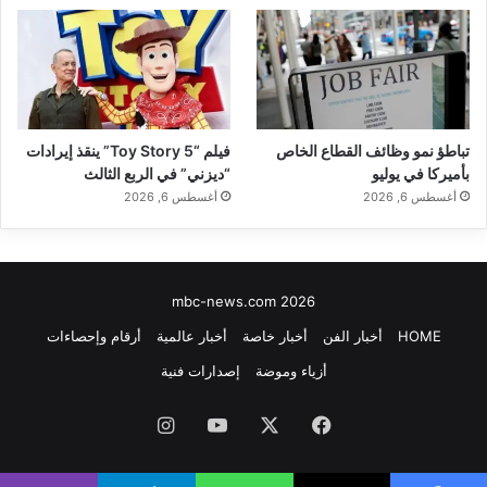
تباطؤ نمو وظائف القطاع الخاص
فيلم “Toy Story 5” ينقذ إيرادات
بأميركا في يوليو
“ديزني” في الربع الثالث
أغسطس 6, 2026
أغسطس 6, 2026
mbc-news.com 2026
HOME
أخبار الفن
أخبار خاصة
أخبار عالمية
أرقام وإحصاءات
أزياء وموضة
إصدارات فنية
فيسبوك
‫X
‫YouTube
انستقرام