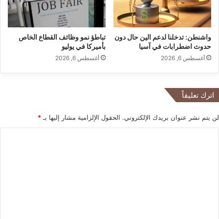
ت
ي
س
د
ر
ي
واشنطن: تدخلنا لدعم الين حال دون
تباطؤ نمو وظائف القطاع الخاص
ي
ت
حدوث اضطرابات في آسيا
بأميركا في يوليو
ع
ي
ت
أغسطس 6, 2026
أغسطس 6, 2026
"
ط
ا
و
ل
ي
أ
اترك تعليقاً
ر
م
ا
ي
لن يتم نشر عنوان بريدك الإلكتروني.
الحقول الإلزامية مشار إليها بـ
*
ل
ر
ذ
ك
ا
ك
ي
ل
ا
ة
ء
م
ت
ا
ق
ع
ل
ا
ا
ب
ل
ص
ل
ي
ط
1