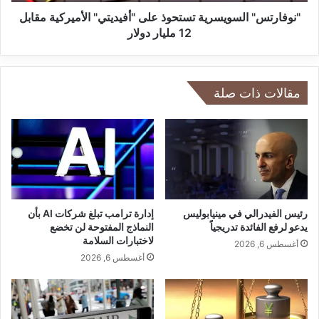
"
ت
ا
"نوفارتس" السويسرية تستحوذ على "أفيديتي" الأميركية مقابل
ع
ل
12 مليار دولار
ا
س
و
و
ن
ي
ب
س
مقالات ذات صلة
ي
ر
ن
ي
Q
ة
S
ت
S
س
و
ت
H
ح
u
و
رئيس الفيدرالي في مينيابوليس
إدارة ترامب تبلغ شركات AI بأن
m
ذ
يدعو لرفع الفائدة تدريجياً
النماذج المفتوحة لن تخضع
a
لاختبارات السلامة
ع
أغسطس 6, 2026
n
ل
أغسطس 6, 2026
o
ى
i
"
d
أ
ل
ف