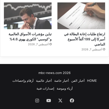
ارتفاع طلبات إعانة البطالة في
تباين مؤشرات الأسواق العالمية
أميركا إلى 199 ألفاً الأسبوع
و”كوسبي” الكوري يهوي 4.6%
الماضي
أغسطس 7, 2026
أغسطس 7, 2026
mbc-news.com 2026
HOME
أخبار الفن
أخبار خاصة
أخبار عالمية
أرقام وإحصاءات
أزياء وموضة
إصدارات فنية
فيسبوك
‫X
‫YouTube
انستقرام