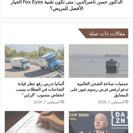
ي
ن
الدكتور حسن ناصرالدين: متى تكون تقنية Fox Eyes الخيار
ا
ن
الأفضل للمريض؟
د
ا
ة
ص
ا
ر
ل
ا
مقالات ذات صلة
ت
ل
ب
د
ا
ي
د
ن
ل
:
ا
م
ل
ت
ت
ى
جمعيات صناعة الشحن العالمية
ألمانيا تدرس رفع حظر قيادة
ج
ت
تدعو لرفض فرض رسوم عبور على
الشاحنات في العطلات بسبب
ا
المضايق
انخفاض منسوب “الراين”
ك
ر
و
أغسطس 7, 2026
أغسطس 7, 2026
ي
ن
و
ت
ا
ق
ل
ن
ط
ي