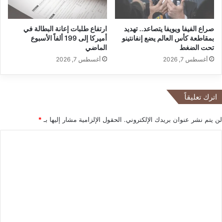
ا
ة
ق
F
صراع الفيفا ويويفا يتصاعد.. تهديد
ارتفاع طلبات إعانة البطالة في
ة
o
بمقاطعة كأس العالم يضع إنفانتينو
أميركا إلى 199 ألفاً الأسبوع
ت
x
تحت الضغط
الماضي
ت
E
أغسطس 7, 2026
أغسطس 7, 2026
ص
y
د
e
ر
s
ا
ا
اترك تعليقاً
ل
ل
أ
خ
لن يتم نشر عنوان بريدك الإلكتروني.
الحقول الإلزامية مشار إليها بـ
*
و
ي
ل
ا
ا
و
ر
ل
ي
ا
ا
ل
ت
ت
أ
ع
ف
ض
ل
ل
ي
ل