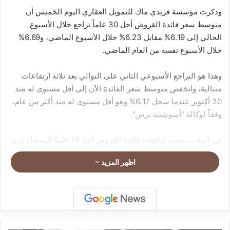
وذكرت مؤسسة فريدي ماك للتمويل العقاري اليوم الخميس أن
متوسط سعر فائدة القروض أجل 30 عاماً تراجع خلال الأسبوع
الحالي إلى 6.19% مقابل 6.23% خلال الأسبوع الماضي، و6.69%
خلال الأسبوع نفسه من العام الماضي.
وهذا هو التراجع الأسبوعي الثاني على التوالي بعد ثلاثة ارتفاعات
متتالية، وانخفض متوسط سعر الفائدة الآن إلى أقل مستوى له منذ
30 أكتوبر عندما سجل 6.17% وهو أقل مستوى له منذ أكثر من عام،
وفقاً لوكالة “أسوشيتد برس”.
في الوقت نفسه، تراجعت فائدة القروض أجل 15 عاماً المفضلة لدى
أصحاب المساكن الذين يرغبون في إعادة تمويل قروضهم الحالية
اظهر المزيد
لخفض الفائدة، حيث وصل متوسط الفائدة إلى 5.44% خلال
الأسبوع الحالي مقابل 5.51% خلال الأسبوع الماضي و5.96% خلال
الفترة نفسها من العام الماضي بحسب “فريدي ماك”.
وتتأثر أسعار الرهن العقاري بعدة عوامل، منها قرارات سياسة أسعار
الفائدة التي يتخذها مجلس الاحتياطي الفيدرالي الأميركي وتوقعات