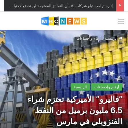
إدارة ترامب تبلغ شركات AI بأن النماذج المفتوحة لن تخضع لاختبارات السلامة
القائمة
الرئيسية
/
أرقام وإحصاءات
أرقام وإحصاءات
الرئيسية
“فاليرو” الأميركية تعتزم شراء
6.5 مليون برميل من النفط
الفنزويلي في مارس