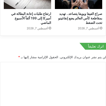
ا
ت
ل
ف
صراع الفيفا ويويفا يتصاعد.. تهديد
ارتفاع طلبات إعانة البطالة في
م
و
بمقاطعة كأس العالم يضع إنفانتينو
أميركا إلى 199 ألفاً الأسبوع
ي
ق
تحت الضغط
الماضي
ع
اً
أغسطس 7, 2026
أغسطس 7, 2026
ل
ا
ن
ق
ه
ت
ا
ص
اترك تعليقاً
ت
ا
ر
د
لن يتم نشر عنوان بريدك الإلكتروني.
الحقول الإلزامية مشار إليها بـ
*
ا
ي
م
اً
ا
ب
ب
ل
ـ
5
ت
5
ع
ت
ر
ل
ي
ي
ل