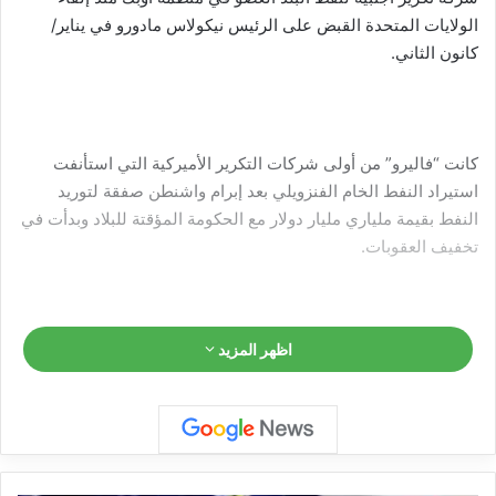
الولايات المتحدة القبض على الرئيس نيكولاس مادورو في يناير/
كانون الثاني.
كانت “فاليرو” من أولى شركات التكرير الأميركية التي استأنفت
استيراد النفط الخام الفنزويلي بعد إبرام واشنطن صفقة لتوريد
النفط بقيمة ملياري مليار دولار مع الحكومة المؤقتة للبلاد وبدأت في
تخفيف العقوبات.
اظهر المزيد
وإذا نجحت “فاليرو” في شراء 10 شحنات أو أكثر الشهر المقبل، أي
ما يعادل حوالي 210 آلاف برميل يوميا، فقد تتجاوز شركة النفط
الكبرى شيفرون لتصبح أكبر شركة أميركية تقوم بتكرير الخام
الفنزويلي.