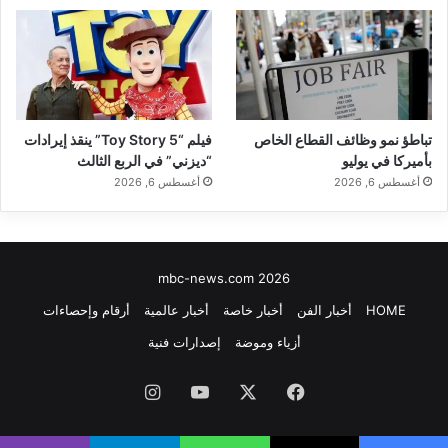
تباطؤ نمو وظائف القطاع الخاص
فيلم “Toy Story 5” ينقذ إيرادات
بأميركا في يوليو
“ديزني” في الربع الثالث
أغسطس 6, 2026
أغسطس 6, 2026
mbc-news.com 2026
HOME
أخبار الفن
أخبار خاصة
أخبار عالمية
أرقام وإحصاءات
أزياء وموضة
إصدارات فنية
فيسبوك
‫X
‫YouTube
انستقرام