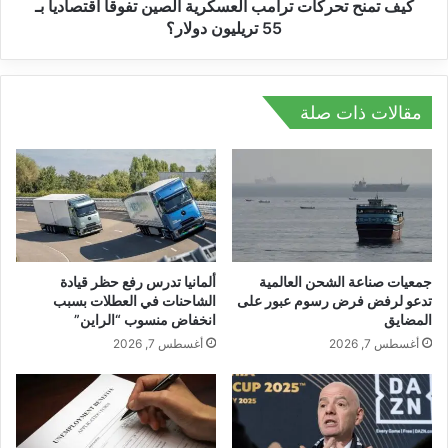
س
ر
كيف تمنح تحركات ترامب العسكرية الصين تفوقاً اقتصادياً بـ
و
ك
55 تريليون دولار؟
م
ا
ا
ت
ل
ت
ج
ر
مقالات ذات صلة
م
ا
ر
م
ك
ب
ي
ا
ة
ل
ع
ع
ل
س
ى
ك
جمعيات صناعة الشحن العالمية
ألمانيا تدرس رفع حظر قيادة
ا
ر
تدعو لرفض فرض رسوم عبور على
الشاحنات في العطلات بسبب
ل
المضايق
انخفاض منسوب “الراين”
ي
م
ة
أغسطس 7, 2026
أغسطس 7, 2026
ع
ا
ا
ل
د
ص
ن
ي
م
ن