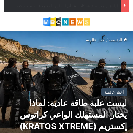
واشنطن: تدخلنا لدعم الين حال دون حدوث اضطرابات في آسيا
القائمة
الرئيسية
/
أخبار عالمية
أخبار عالمية
ليست علبة طاقة عادية: لماذا
يختار المستهلك الواعي كراتوس
إكستريم (KRATOS XTREME)