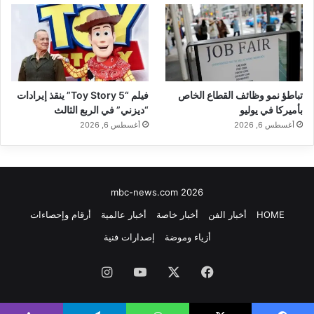
تباطؤ نمو وظائف القطاع الخاص
فيلم “Toy Story 5” ينقذ إيرادات
بأميركا في يوليو
“ديزني” في الربع الثالث
أغسطس 6, 2026
أغسطس 6, 2026
mbc-news.com 2026
HOME
أخبار الفن
أخبار خاصة
أخبار عالمية
أرقام وإحصاءات
أزياء وموضة
إصدارات فنية
فيسبوك
‫X
‫YouTube
انستقرام