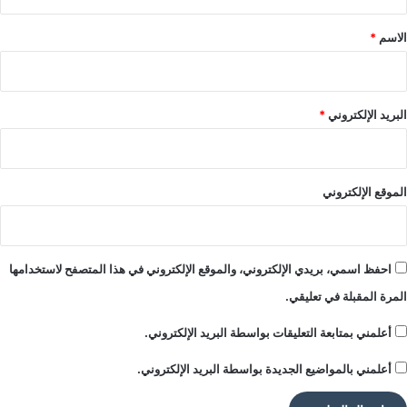
ق
ت
؟
*
الاسم
*
لأن كراتوس (KRATOS) لا تُطلق منتجاتها بالصدفة. الرابع من يوليو
في الوجدان العالمي يوم مرتبط بفكرة واحدة: أن تقرر بنفسك، وأن
البريد الإلكتروني
*
تختار بإرادتك الكاملة. وهذه بالضبط هي الرسالة التي تحملها
كراتوس آند كو (KRATOS & Co.) إلى مستهلكها في كل سوق
تدخله: القوة خيار. ليس شعاراً على علبة، بل مبدأ يسري في كل قرار
الموقع الإلكتروني
تتخذه الشركة.
احفظ اسمي، بريدي الإلكتروني، والموقع الإلكتروني في هذا المتصفح لاستخدامها
متى وأين؟
المرة المقبلة في تعليقي.
أعلمني بمتابعة التعليقات بواسطة البريد الإلكتروني.
أعلمني بالمواضيع الجديدة بواسطة البريد الإلكتروني.
كراتوس إكستريم (KRATOS XTREME) سيكون متاحاً عالمياً ابتداءً