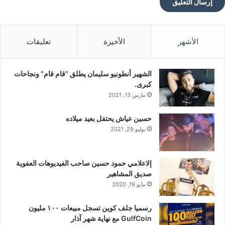
من الرابع من يوليو 2026، عبر شبكة توزيع دولية تمتد عبر أكثر من
50 دولة تشمل أسواق الخليج والشرق الأوسط وأوروبا. يُنتَج في
إسبانيا والمملكة العربية السعودية وفق أعلى معايير الجودة الدولية،
ومُرخَّص من خلال كراتوس آند كو (KRATOS & Co.) في لشبونة،
الأشهر
الأخيرة
تعليقات
البرتغال.
الشهير أنطونيو سليمان يطلق “قام قام” ونجاحات
كبرى.
مارس 13, 2021
للمستهلك الذي طال انتظاره علامة تجارية تحترم ذكاءه وتُلبّي
طموحه، الموعد الرابع من يوليو.
حسين عياش يحتفل بعيد ميلاده
يوليو 29, 2021
نبذة عن كراتوس آند كو (KRATOS & Co.)
إلاعلامي حمود حسين صاحب الفيديوهات العفوية
صديق المشاهير
مايو 19, 2020
رسميا جلف كوين تسجل مبيعات ١٠٠ مليون
كراتوس آند كو (KRATOS & Co.)، المقرّ في لشبونة بالبرتغال، هي
GulfCoin مع نهاية شهر آذار