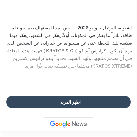
لشبونة، البرتغال، يونيو 2026 — حين يمد المستهلك يده نحو علبة
طاقة، نادراً ما يفكر في المكونات أولاً. يفكر في الشعور. يفكر فيما
تعكسه تلك اللحظة عنه، عن مستواه، عن خياراته، عن الشخص الذي
يريد أن يكون. كراتوس آند كو (KRATOS & Co.) فهمت هذه المعادلة
قبل أن تصمم منتجها، ولهذا السبب تحديداً يبدو كراتوس إكستريم
(KRATOS XTREME) مختلفاً حين تمسكه بيدك لأول مرة.
مشروب طاقة كراتوس إكستريم (KRATOS XTREME) قادم إلى
اظهر المزيد
الأسواق العالمية في الرابع من يوليو 2026، وما يميزه لا يبدأ من
قائمة المكونات، بل من السؤال الذي طرحه المصممون على
أنفسهم منذ اليوم الأول: ما الذي يستحقه المستهلك الذي لا يقبل
بأقل مما يريد؟