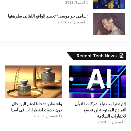
الشركة المطوِّرة لمشروب طاقة كراتوس (KRATOS Energy
أبريل 3, 2022
Drink) ومنتجات كراتوس (KRATOS) الوظيفية. تعمل الشركة عبر
شبكة توزيع دولية تمتد لأكثر من 50 دولة، وتستهدف المستهلك
“سامي جو موسى” تجسد الواقع اللبناني بطريقتها
الباحث عن الأداء الحقيقي لا مجرد الوعود. العلامة متاحة عالمياً عبر
أغسطس 29, 2020
drinkkratos.com.
Recent Tech News
إدارة التسويق العالمي والاتصالات المؤسسية
كراتوس آند كو (KRATOS & Co.) | لشبونة، البرتغال
www.drinkkratos.com
| @kratos.global
إدارة ترامب تبلغ شركات AI بأن
واشنطن: تدخلنا لدعم الين حال
النماذج المفتوحة لن تخضع
دون حدوث اضطرابات في آسيا
لاختبارات السلامة
أغسطس 6, 2026
أغسطس 6, 2026