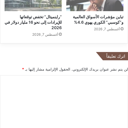
ا
ش
ل
ل
تباين مؤشرات الأسواق العالمية
“راينميتال” تخفض توقعاتها
ج
ل
و”كوسبي” الكوري يهوي 4.6%
للإيرادات إلى نحو 16 مليار دولار في
ي
ل
2026
ش
أغسطس 7, 2026
ح
أغسطس 7, 2026
ي
ت
ا
ن
اترك تعليقاً
ا
ل
لن يتم نشر عنوان بريدك الإلكتروني.
الحقول الإلزامية مشار إليها بـ
*
أ
ر
ا
ب
ل
ع
ة
ت
ا
ع
ل
ذ
ل
ي
ي
ن