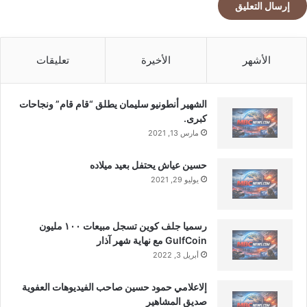
ف
ر
ن
س
الأشهر
الأخيرة
تعليقات
ي
ة
الشهير أنطونيو سليمان يطلق “قام قام” ونجاحات
كبرى.
مارس 13, 2021
حسين عياش يحتفل بعيد ميلاده
يوليو 29, 2021
رسميا جلف كوين تسجل مبيعات ١٠٠ مليون
GulfCoin مع نهاية شهر آذار
أبريل 3, 2022
إلاعلامي حمود حسين صاحب الفيديوهات العفوية
صديق المشاهير