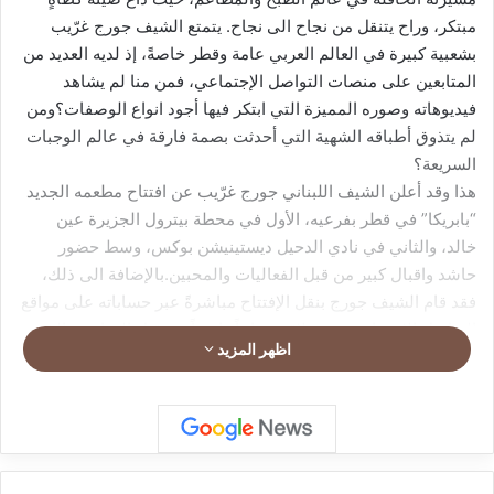
مبتكر، وراح يتنقل من نجاح الى نجاح. يتمتع الشيف جورج غرّيب
بشعبية كبيرة في العالم العربي عامة وقطر خاصةً، إذ لديه العديد من
المتابعين على منصات التواصل الإجتماعي، فمن منا لم يشاهد
فيديوهاته وصوره المميزة التي ابتكر فيها أجود انواع الوصفات؟ومن
لم يتذوق أطباقه الشهية التي أحدثت بصمة فارقة في عالم الوجبات
السريعة؟
هذا وقد أعلن الشيف اللبناني جورج غرّيب عن افتتاح مطعمه الجديد
“بابريكا” في قطر بفرعيه، الأول في محطة بيترول الجزيرة عين
خالد، والثاني في نادي الدحيل ديستينيشن بوكس، وسط حضور
حاشد واقبال كبير من قبل الفعاليات والمحبين.بالإضافة الى ذلك،
فقد قام الشيف جورج بنقل الإفتتاح مباشرةً عبر حساباته على مواقع
التواصل الإجتماعي حيث لاقى رواجاً واسعاً من قبل المتابعين الذين
اظهر المزيد
ينتظرون أعماله بفارغ الصبر.
وبحسب الصور التي نشرها الشيف جورج، يطغى على ديكور المطعم
اللونين الأسود والأحمر يتوسطهما شعار البابريكا باللون الأحمر،
ونفسه لزيّ العمال وعلى علب تقديم الوجبات. ويتميز مطعم بابريكا
بإعداده الوجبات السريعة بجودة عالية وفقاً لوصفات الشيف جورج