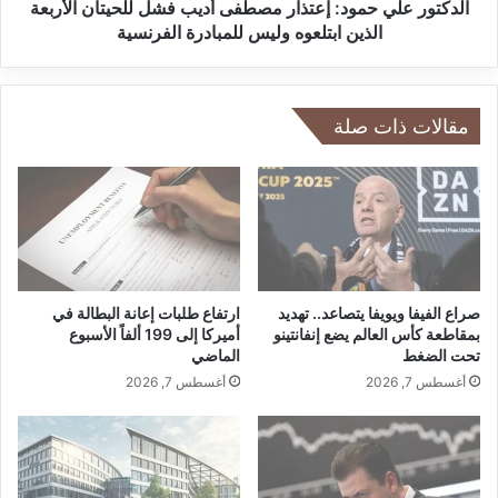
ص
ي
الدكتور علي حمود: إعتذار مصطفى أديب فشل للحيتان الأربعة
ا
ح
الذين ابتلعوه وليس للمبادرة الفرنسية
د
م
ي
و
ا
د
ل
:
مقالات ذات صلة
د
إ
و
ع
View this post on Instagram
ل
ت
ي
ذ
م
ا
و
ر
ج
م
ه
ص
صراع الفيفا ويويفا يتصاعد.. تهديد
ارتفاع طلبات إعانة البطالة في
ا
ط
بمقاطعة كأس العالم يضع إنفانتينو
أميركا إلى 199 ألفاً الأسبوع
ل
تحت الضغط
الماضي
ف
ى
ى
أغسطس 7, 2026
أغسطس 7, 2026
ق
أ
ي
د
A post shared by PAPRIKA (@paprika_qatar)
ا
ي
د
ب
ة
ف