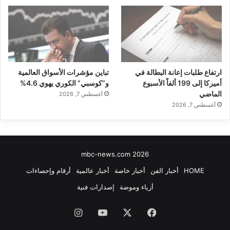
ارتفاع طلبات إعانة البطالة في
تباين مؤشرات الأسواق العالمية
أميركا إلى 199 ألفاً الأسبوع
و”كوسبي” الكوري يهوي 4.6%
الماضي
أغسطس 7, 2026
أغسطس 7, 2026
mbc-news.com 2026
HOME
أخبار الفن
أخبار خاصة
أخبار عالمية
أرقام وإحصاءات
أزياء وموضة
إصدارات فنية
فيسبوك
‫X
‫YouTube
انستقرام