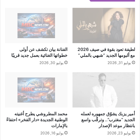
ع
د
ت
ت
أ
ل
ق
ف
لطيفة تعود بقوة في صيف 2026
الفنانة بيان تكشف عن أولى
ي
مع ألبومها الجديد “شبهي بالملي”
خطواتها الغنائية بعمل جديد قريبًا
م
يوليو 31, 2026
يوليو 30, 2026
ج
ا
ل
ا
ت
ع
دّ
أمير يزبك يشوّق جمهوره لعمله
محمد المطروشي يطرح أغنيته
ة
الجديد “مغترب”.. وترقّب واسع
الوطنية الجديدة «دار الفخر» احتفاءً
بانتظار موعد الإصدار
بالإمارات
يوليو 23, 2026
يوليو 16, 2026