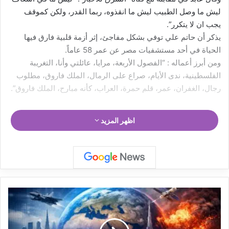
ليش ما وصل الطبيب ليش ما انقذوه، ربما القدر، ولكن كموقف
يجب ان لا يتكرر”.
يذكر أن حاتم علي توفي بشكل مفاجئ، إثر أزمة قلبية فارق فيها
الحياة في أحد مستشفيات مصر عن عمر 58 عاماً.
ومن أبرز أعماله : “الفصول الأربعة، مرايا، عائلتي وأنا، التغريبة
الفلسطينية، ندى الأيام، صراع على الرمال، الملك فاروق، مطلوب
رجال، الغفران، عمر، قلم حمرة، العراب، كأنه مبارح، الملك فاروق”.
اظهر المزيد
ت
و
ق
ع