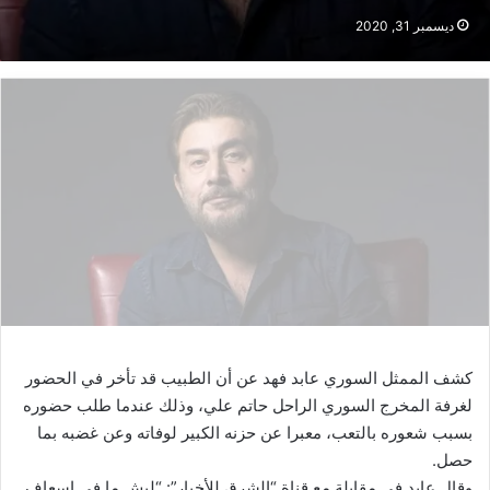
ديسمبر 31, 2020
كشف الممثل السوري ​عابد فهد​ عن أن الطبيب قد تأخر في الحضور
لغرفة المخرج السوري الراحل ​حاتم علي​، وذلك عندما طلب حضوره
بسبب شعوره بالتعب، معبرا عن حزنه الكبير لوفاته وعن غضبه بما
حصل.
وقال عابد في مقابلة مع قناة “الشرق للأخبار”: “ليش ما في اسعاف