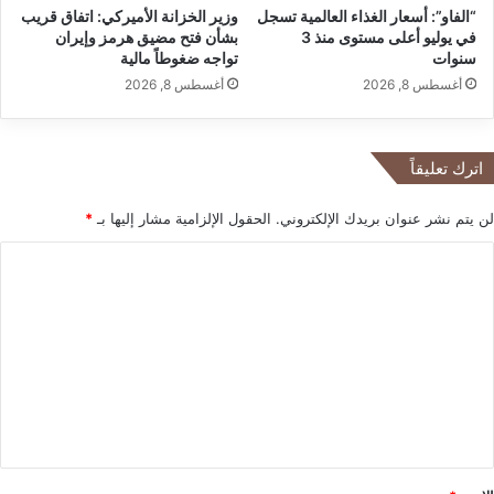
“الفاو”: أسعار الغذاء العالمية تسجل
وزير الخزانة الأميركي: اتفاق قريب
ت
في يوليو أعلى مستوى منذ 3
بشأن فتح مضيق هرمز وإيران
م
سنوات
تواجه ضغوطاً مالية
و
أغسطس 8, 2026
أغسطس 8, 2026
ت
"
اترك تعليقاً
لن يتم نشر عنوان بريدك الإلكتروني.
الحقول الإلزامية مشار إليها بـ
*
ا
ل
ت
ع
ل
ي
ق
*