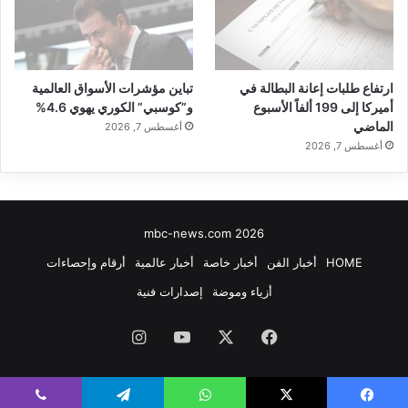
ارتفاع طلبات إعانة البطالة في
تباين مؤشرات الأسواق العالمية
أميركا إلى 199 ألفاً الأسبوع
و”كوسبي” الكوري يهوي 4.6%
الماضي
أغسطس 7, 2026
أغسطس 7, 2026
mbc-news.com 2026
HOME
أخبار الفن
أخبار خاصة
أخبار عالمية
أرقام وإحصاءات
أزياء وموضة
إصدارات فنية
فيسبوك
‫X
‫YouTube
انستقرام