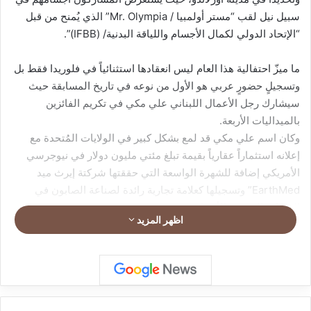
سبيل نيل لقب “مستر أولمبيا / Mr. Olympia” الذي يُمنح من قبل
“الإتحاد الدولي لكمال الأجسام واللياقة البدنية/ (IFBB)”.
ما ميزّ احتفالية هذا العام ليس انعقادها استثنائياً في فلوريدا فقط بل
وتسجيلٍ حضورٍ عربي هو الأول من نوعه في تاريخ المسابقة حيث
سيشارك رجل الأعمال اللبناني علي مكي في تكريم الفائزين
بالميداليات الأربعة.
وكان اسم علي مكي قد لمع بشكل كبير في الولايات المُتحدة مع
إعلانه استثماراً عقارياً بقيمة تبلغ مئتي مليون دولار في نيوجرسي
الأمريكي إضافة للشهرة الواسعة التي حققتها شركتة إيرث ميد
EarthMed” وتسجيلها كعلامة تجارية رائدة لصناعة الصابون في
الولايات المتحدة الأمريكية.
اظهر المزيد
main