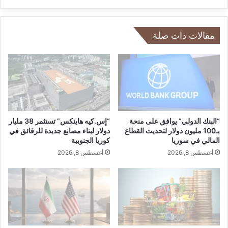
د
ل
ه
ح
ا
ج
مقالات ذات صلة
ي
ط
ل
ق
ر
ا
ئ
ع
“البنك الدولي” يوافق على منحة
“إس.كيه هاينكس” تستثمر 38 مليار
ة
بـ100 مليون دولار لتحديث القطاع
دولار لبناء مصانع جديدة للرقائق في
المالي في سوريا
كوريا الجنوبية
"
ب
أغسطس 8, 2026
أغسطس 8, 2026
ي
ر
و
ت
م
ا
ب