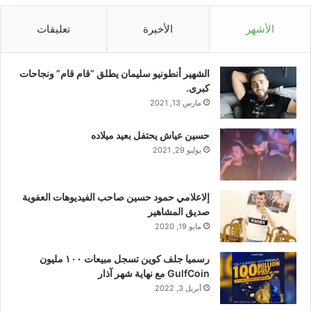
تدهور جودة الصورة.
ولتجنب ذلك، يستخدم
الأشهر
الأخيرة
تعليقات
المستشعر تصميمًا خاصًا بحواجز عازلة عميقة
تفصل فعليًا وحدات البكسل وتمنع اختلاط
الشهير أنطونيو سليمان يطلق “قام قام” ونجاحات
الإشارات.
كبرى.
مارس 13, 2021
بالإضافة إلى ذلك، يتم استخدام تقنية DTI عالية
حسين عياش يحتفل بعيد ميلاده
الحساسية. وبعبارة بسيطة، فهو يساعد على عدم
يوليو 29, 2021
فقدان الضوء داخل المستشعر، ولكن على أن
ينعكس بحيث يتلقى كل بكسل المزيد من الضوء
إلاعلامي حمود حسين صاحب الفيديوهات العفوية
صديق المشاهير
القابل للاستخدام.
مايو 19, 2020
رسميا جلف كوين تسجل مبيعات ١٠٠ مليون
يستخدم التصميم أيضًا مواد تعتمد على ثاني أكسيد
GulfCoin مع نهاية شهر آذار
التيتانيوم وعدسات خاصة عالية الانكسار. إنهم
أبريل 3, 2022
يوجهون الضوء بشكل أعمق إلى الثنائيات الضوئية