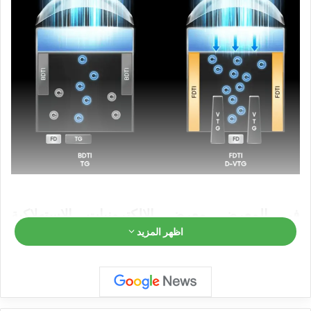
في المعرض معرض الالكترونيات الاستهلاكية
اظهر المزيد
2026، وهو أكبر معرض للإلكترونيات الاستهلاكية
في العالم، تم تقديم جهاز استشعار مدمج قياسي
ايزوسيل HP5
بدقة
200 ميجابكسل، تم تطويرها
بواسطة شركة Samsung Semiconductor