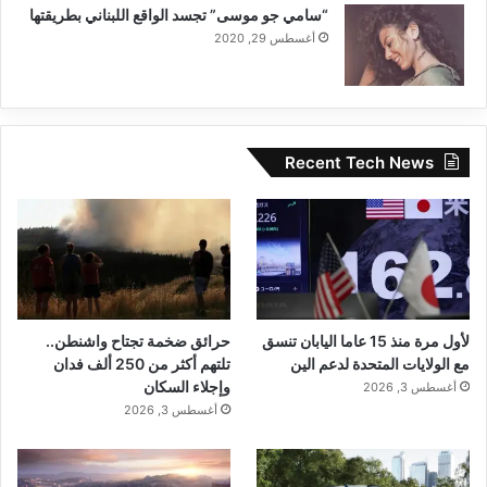
“سامي جو موسى” تجسد الواقع اللبناني بطريقتها
– وهي العناصر التي تحوله إلى إشارة.
بفضل هذا،
أغسطس 29, 2020
حتى البكسلات المجهرية تحتفظ بالقدرة على
“جمع” ما يكفي من الضوء.
Recent Tech News
ونتيجة لذلك، يعمل المستشعر بشكل موثوق في
الإضاءة المنخفضة ويحافظ على تفاصيل الصورة
دون التضحية بالجودة لزيادة السطوع.
النطاق الديناميكي وتجسيد اللون
لأول مرة منذ 15 عاما اليابان تنسق
حرائق ضخمة تجتاح واشنطن..
يوفر HP5 مخرجات 13 بت، مما يوفر انتقالات
مع الولايات المتحدة لدعم الين
تلتهم أكثر من 250 ألف فدان
وإجلاء السكان
أغسطس 3, 2026
لونية أكثر سلاسة وألوانًا أكثر ثراءً. تعمل بنية
أغسطس 3, 2026
الكسب 1:8 على توسيع النطاق الديناميكي، مما
يسمح بالتقاط الأضواء الساطعة والظلال العميقة