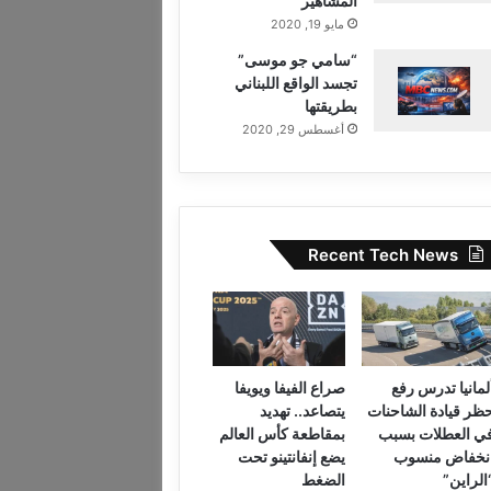
المشاهير
مايو 19, 2020
“سامي جو موسى”
تجسد الواقع اللبناني
بطريقتها
أغسطس 29, 2020
Recent Tech News
لمانيا تدرس رفع
صراع الفيفا ويويفا
ظر قيادة الشاحنات
يتصاعد.. تهديد
ي العطلات بسبب
بمقاطعة كأس العالم
نخفاض منسوب
يضع إنفانتينو تحت
الراين”
الضغط