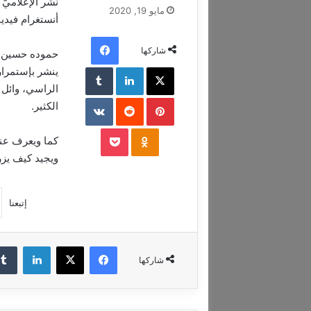
نشر الإعلاميّ
مايو 19, 2020
أنستغرام فيدي
فيسبوك
شاركها
حموده حسين هو
‫X
لينكدإن
‏Tumblr
ينشر بإستمرار 
الراسي، وائل
بينتيريست
‏Reddit
‏VKontakte
الكثير.
‫Pocket
Odnoklassniki
كما ويعرف عنه 
ويجيد كيف يزر
إتبعنا
فيسبوك
‫X
لينكدإن
شاركها