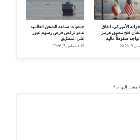
ط
ل
ا
ل
خزانة الأميركي: اتفاق
جمعيات صناعة الشحن العالمية
ت
شأن فتح مضيق هرمز
تدعو لرفض فرض رسوم عبور
ح
تواجه ضغوطاً مالية
على المضايق
ل
, 2026
أغسطس 7, 2026
ي
ق
ف
ي
ا
ل
 مشار إليها بـ
*
س
م
ا
ء