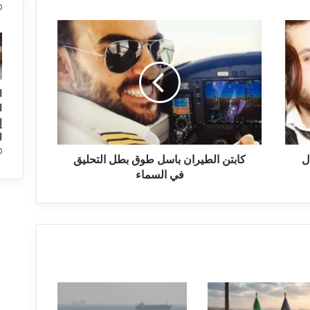
ك
ا
ب
ت
ن
ا
ا
ا
ل
ط
ا
ي
ل
ر
كابتن الطيران باسل طوق بطل التحليق
ا
في السماء
ن
ب
ا
س
ل
ط
و
ق
ب