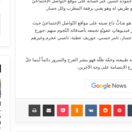
 حموده حسين عبر حسابه على موقع التّواصل الإجتماعيّ
و طريفٍ له وهو يغني برفقة المطرب وائل جسار.
 شابٌّ ذاع صيته على مواقع التّواصل الإجتماعيّ حيث
فيديوهاتٍ عفويّةٍ تجمعه بأصدقائه النّجوم منهم :جورج
 جسار، تامر حسني، جوزيف عطية، نانسي عجرم وغيرهم
طبيعته وخفّة ظلّه فهو ينشر الفرح والسرور دائماً أينما حلّ
ع الابتسامة على وجه الآخرين.
أ
‏Tumblr
بينتيريست
‏Reddit
‏VKontakte
Odnoklassniki
‫Pocket
مشاركة عبر البريد
طباعة
ح
ف
ا
“