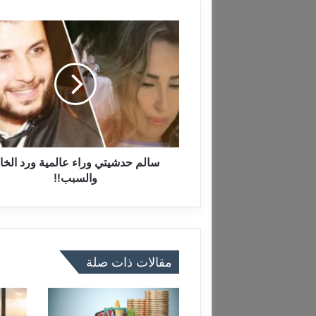
س
ا
ل
م
ح
د
ش
ي
ت
ي
سالم حدشيتي وراء عالمية ورد الخا
و
والسبب!!
ر
ا
ء
ع
ا
مقالات ذات صلة
ل
م
ي
ة