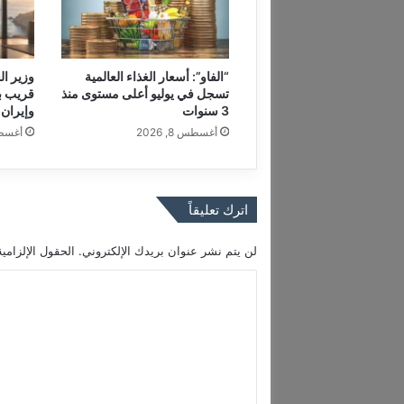
و
ر
د
ا
“الفاو”: أسعار الغذاء العالمية
وزير ال
ل
تسجل في يوليو أعلى مستوى منذ
قريب ب
خ
3 سنوات
وإيران 
ا
أغسطس 8, 2026
أغسطس 8
ل
و
ا
ل
اترك تعليقاً
س
ب
لن يتم نشر عنوان بريدك الإلكتروني.
الحقول الإلزامية
ب
!
ا
!
ل
ت
ع
ل