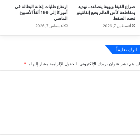
ص
صراع الفيفا ويويفا يتصاعد.. تهديد
ارتفاع طلبات إعانة البطالة في
د
بمقاطعة كأس العالم يضع إنفانتينو
أميركا إلى 199 ألفاً الأسبوع
ف
تحت الضغط
الماضي
ة
أغسطس 7, 2026
أغسطس 7, 2026
ل
ا
ت
ص
اترك تعليقاً
د
ق
لن يتم نشر عنوان بريدك الإلكتروني.
الحقول الإلزامية مشار إليها بـ
*
"
ا
ل
ت
ع
ل
ي
ق