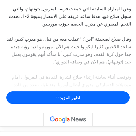
وعن المباراة السابقة التي جمعت فريقه ليفربول بتوتنهام، والتي
سجل صلاح فيها هدفا ساعد فريقه على الانتصار بنتيجة 2-1، تحدث
النجم المصري عن مدرب الخصم جوزيه مورينيو.
وقال صلاح لصحيفة “آس”: “عملت معه من قبل، هو مدرب كبير، لقد
ساعد اللاعبين كثيرا ليكونوا حيث هم الآن، مورينيو لديه رؤية جيدة
جدا حول كرة القدم، وهو مدرب كبير، أنا متأكد أنهم يقومون بعمل
جيد (توتنهام)، هم الآن في وصافة الدوري”.
وتوقعت أنباء سابقة ارتداء صلاح لشارة القيادة في ليفربول، أمام
ميدتيلاند الدنماركي، بدوري أبطال أوروبا، بعد غياب عدد من قادة
الفريق، إلا أن المدرب الألماني يورغن كلوب اختار المدافع الشاب
اظهر المزيد
ترينت أليكساندر أرنولد لارتدائها.
ولم يتردد صلاح بكشف “خيبة الأمل” التي أصابته من قرار كلوب، بعد
أن كان مستعدا لهذه اللحظة المهمة.