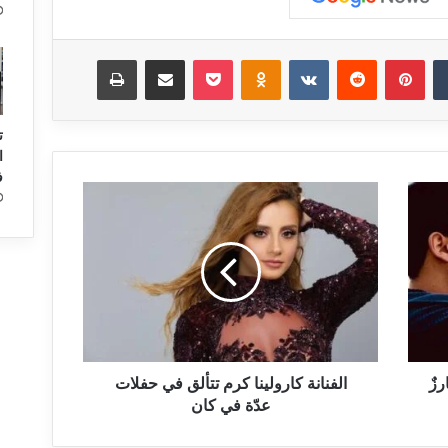
‏Tumblr
بينتيريست
‏Reddit
‏VKontakte
Odnoklassniki
‫Pocket
مشاركة عبر البريد
طباعة
ت
ا
ف
ا
ل
ف
ن
ا
ن
ة
ك
ا
زٌ
ر
الفنانة كارولينا كرم تتألق في حفلات
و
عدّة في كان
ل
ي