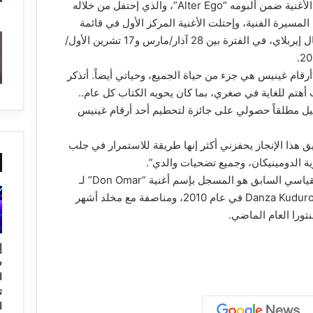
وطرح برينس الأغنية ضمن ألبومه “Alter Ego”، والذي إحتفل من خلاله
من المسيرة الفنية، وإحتلت الأغنية المركز الأول في قائمة
بيلبورد تروبيكال إيربلاي، في الفترة بين 28 آذار/مارس و17 تشرين الأول/
رقام غينيس هي جزء من حياة الجميع، وحياتي أيضاً. أتذكر
أهتم للغاية في صغري، بما كان يحويه الكتاب كل عام..
يل مطلقاً حصولي على جائزة لتحطيم أحد أرقام غينيس
 هذا الإنجاز يحفزني أكثر إنها طريقة للاستمرار في جلب
ة الدومينيكان، وجميع تضحيات والدي”.
وكان الرقم القياسي السابق هو المسجل بإسم أغنية “Don Omar” لـ
Danza Kuduro ft. Lucenzo في عام 2010، ومناصفة مع مخلد أشهر
نتورا العام الماضي.
إ
ا
ت
ا