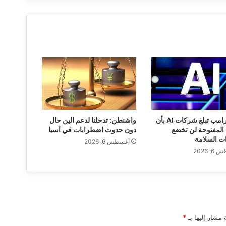
ن
ا
ك
ر
م
ت
ت
أ
ل
ق
ف
إدارة ترامب تبلغ شركات AI بأن
واشنطن: تدخلنا لدعم الين حال
ي
 المفتوحة لن تخضع
دون حدوث اضطرابات في آسيا
ح
ات السلامة
أغسطس 6, 2026
ف
, 2026
ل
ا
ت
ع
دّ
ة
 مشار إليها بـ
*
ف