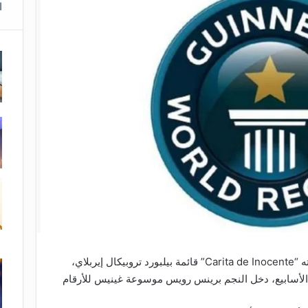
ا
بعد تصدر أغنيته “Carita de Inocente” قائمة بيلبورد تروبيكال إيربلاي،
الأسابيع، دخل النجم ​برينس رويس​ ​موسوعة غينيس للأرقام