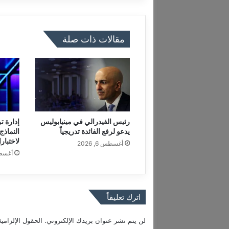
ي
ح
و
مقالات ذات صلة
د
ا
خ
ل
ي
ف
ة
إ
رئيس الفيدرالي في مينيابوليس
س
يدعو لرفع الفائدة تدريجياً
النماذج
مٌ
لاختبار
أغسطس 6, 2026
ب
أغسطس 6
ا
ر
زٌ
ف
اترك تعليقاً
ي
ا
لن يتم نشر عنوان بريدك الإلكتروني.
الحقول الإلزامية
ل