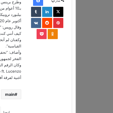
شاركها
‫X
لينكدإن
‏Tumblr
بـ10 أعوام 
بينتيريست
‏Reddit
‏VKontakte
أكتوبر عام 2020.
وقال رويس: “أ
‫Pocket
Odnoklassniki
كيف أنني كنت 
وكفنان لم أتخ
القياسية”.
وأضاف: “تحقيق
الفخر لجمهوري
أغنية لفرقة أف
main
إتبعنا