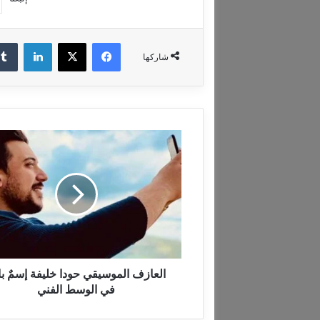
فيسبوك
‫X
لينكدإن
شاركها
ا
ل
ع
ا
ز
ف
ا
ل
م
و
العازف الموسيقي حودا خليفة إسمٌ بار
س
في الوسط الفني
ي
ق