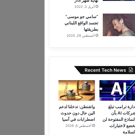
نهاية شهر آذار
أبريل 3, 2022
“سامي جو موسى”
تجسد الواقع اللبناني
بطريقتها
أغسطس 29, 2020
Recent Tech News
دارة ترامب تبلغ
واشنطن: تدخلنا لدعم
شركات AI بأن
الين حال دون حدوث
لنماذج المفتوحة لن
اضطرابات في آسيا
خضع لاختبارات
أغسطس 6, 2026
لسلامة