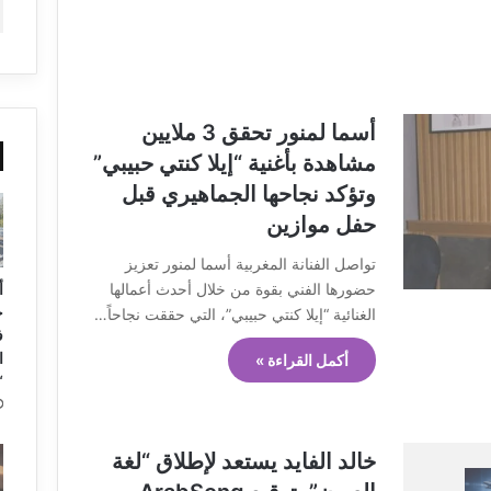
أسما لمنور تحقق 3 ملايين
مشاهدة بأغنية “إيلا كنتي حبيبي”
وتؤكد نجاحها الجماهيري قبل
حفل موازين
تواصل الفنانة المغربية أسما لمنور تعزيز
حضورها الفني بقوة من خلال أحدث أعمالها
أ
ح
الغنائية “إيلا كنتي حبيبي”، التي حققت نجاحاً…
ف
ا
أكمل القراءة »
“
خالد الفايد يستعد لإطلاق “لغة