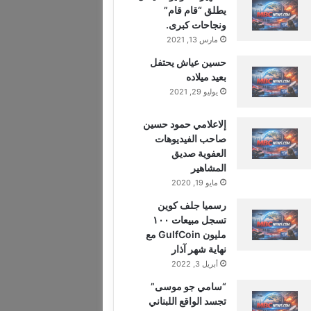
يطلق “قام قام”
ونجاحات كبرى.
مارس 13, 2021
حسين عياش يحتفل
بعيد ميلاده
يوليو 29, 2021
إلاعلامي حمود حسين
صاحب الفيديوهات
العفوية صديق
المشاهير
مايو 19, 2020
رسميا جلف كوين
تسجل مبيعات ١٠٠
مليون GulfCoin مع
نهاية شهر آذار
أبريل 3, 2022
“سامي جو موسى”
تجسد الواقع اللبناني