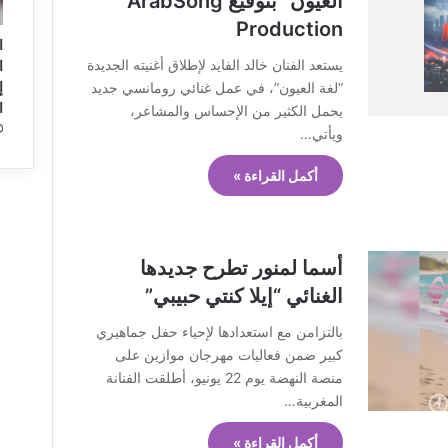
العيون” بتوقيع ArabSong
Production
ا
يستعد الفنان خالد الفايد لإطلاق أغنيته الجديدة
ا
“لغة العيون”، في عمل غنائي رومانسي جديد
ا
يحمل الكثير من الإحساس والمشاعر،
ويأتي…
أكمل القراءة »
أسما لمنور تطرح جديدها
الغنائي “إيلا كنتي حبيبي”
بالتزامن مع استعدادها لإحياء حفل جماهيري
كبير ضمن فعاليات مهرجان موازين على
منصة النهضة يوم 22 يونيو، أطلقت الفنانة
المغربية…
أكمل القراءة »