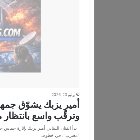
يوليو 23, 2026
أمير يزبك يشوّق جمهو
وترقّب واسع بانتظار 
بدأ الفنان اللبناني أمير يزبك بإثارة حماس ج
“مغترب”، في خطوة…