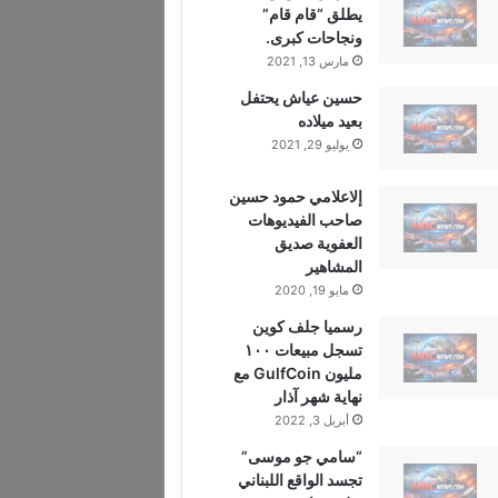
يطلق “قام قام”
ونجاحات كبرى.
مارس 13, 2021
حسين عياش يحتفل
بعيد ميلاده
يوليو 29, 2021
إلاعلامي حمود حسين
صاحب الفيديوهات
العفوية صديق
المشاهير
مايو 19, 2020
رسميا جلف كوين
تسجل مبيعات ١٠٠
مليون GulfCoin مع
نهاية شهر آذار
أبريل 3, 2022
“سامي جو موسى”
تجسد الواقع اللبناني