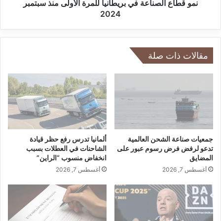
.
ص
نمو قطاع الصناعة في بريطانيا للمرة الأولى منذ سبتمبر
.
ن
2024
أ
ا
س
ع
ه
ة
م
ف
مقالات ذات صلة
إ
ي
ي
ب
ر
ر
ب
ي
ا
ط
ص
ا
ت
ن
ه
ي
جمعيات صناعة الشحن العالمية
ألمانيا تدرس رفع حظر قيادة
ب
ا
تدعو لرفض فرض رسوم عبور على
الشاحنات في العطلات بسبب
ط
المضايق
انخفاض منسوب “الراين”
ل
1
ل
أغسطس 7, 2026
أغسطس 7, 2026
0
م
%
ر
ب
ة
ع
ا
د
ل