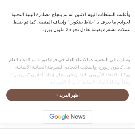
وأعلنت السلطات اليوم الاثنين أنه تم بنجاح مصادرة البنية التحتية
لخوادم ما يعرف بـ “خلاط بيتكوين” وإيقاف المنصة، كما تم ضبط
عملات مشفرة بقيمة تعادل نحو 25 مليون يورو.
وشارك في التحقيقات الادعاء العام في فرانكفورت، والادعاء العام
في كانتون زيورخ، والمكتب الاتحادي للشرطة الجنائية الألمانية،
ووكالة الاتحاد الأوروبي للتعاون في مجال إنفاذ القانون “يوروبول”،
وفقاً لوكالة الأنباء الألمانية “د ب أ”.الأميركية
اظهر المزيد