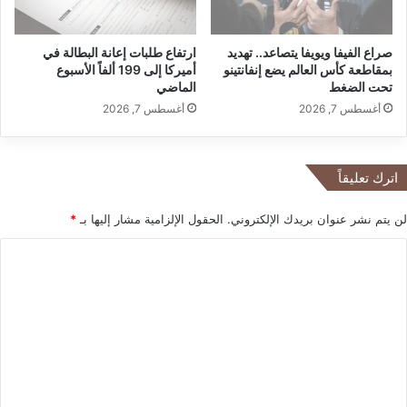
خ
أ
ل
و
صراع الفيفا ويويفا يتصاعد.. تهديد
ارتفاع طلبات إعانة البطالة في
ل
ل
بمقاطعة كأس العالم يضع إنفانتينو
أميركا إلى 199 ألفاً الأسبوع
ت
ى
تحت الضغط
الماضي
ص
م
أغسطس 7, 2026
أغسطس 7, 2026
ن
ن
ي
ذ
ع
س
ي
ب
اترك تعليقاً
ب
ت
ط
م
لن يتم نشر عنوان بريدك الإلكتروني.
الحقول الإلزامية مشار إليها بـ
*
ا
ب
ئ
ر
ا
ر
2
ل
ا
0
ت
2
ت
A
4
ع
3
2
ل
0
ي