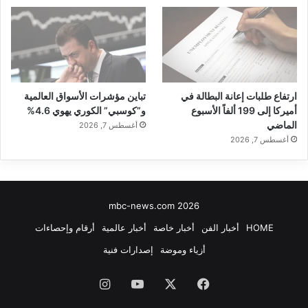
ارتفاع طلبات إعانة البطالة في
تباين مؤشرات الأسواق العالمية
أميركا إلى 199 ألفاً الأسبوع
و”كوسبي” الكوري يهوي 4.6%
الماضي
أغسطس 7, 2026
أغسطس 7, 2026
mbc-news.com 2026
HOME
أخبار الفن
أخبار خاصة
أخبار عالمية
أرقام وإحصاءات
أزياء وموضة
إصدارات فنية
فيسبوك
‫X
‫YouTube
انستقرام