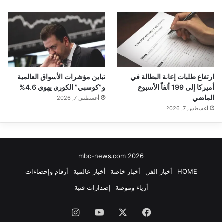
ارتفاع طلبات إعانة البطالة في
تباين مؤشرات الأسواق العالمية
أميركا إلى 199 ألفاً الأسبوع
و”كوسبي” الكوري يهوي 4.6%
الماضي
أغسطس 7, 2026
أغسطس 7, 2026
mbc-news.com 2026
HOME
أخبار الفن
أخبار خاصة
أخبار عالمية
أرقام وإحصاءات
أزياء وموضة
إصدارات فنية
فيسبوك
‫X
‫YouTube
انستقرام