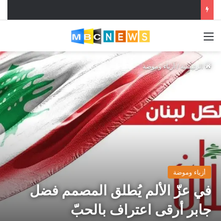
القائمة
الرئيسية
/
أزياء وموضة
أزياء وموضة
في عزّ الألم يُطلق المصمم فضل
جابر أرقى اعتراف بالحبّ