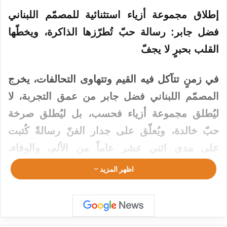
إطلاق مجموعة أزياء استثنائية للمصمّم اللبناني
فضل جابر: رسالة حبّ تُطرّزها الذاكرة، ويخطّها
القلب بحبرٍ لا يجفّ
في زمنٍ تتآكل فيه القيم وتتهاوى التحالفات، يخرج
المصمّم اللبناني فضل جابر من عمق التجربة، لا
ليُطلق مجموعة أزياء فحسب، بل ليُطلق صرخة
حبّ خالدة، ويُعلّق على جدار الفنّ رسالةً كُتبت
على مدى اثني عشر عاماً من الألم، والوفاء،
والنهضة.
اظهر المزيد
“Une lettre d’amour pour maman” – “رسالة
حبّ لأمّي” – ليست عنوانًا لمجموعة فنية فقط، بل