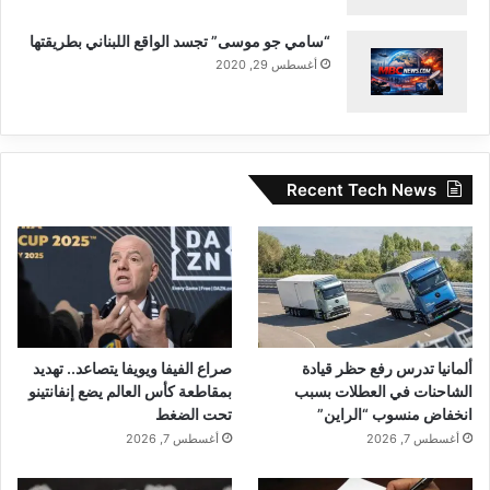
على المريخ، فلن يتمكن العلماء من تحليلها بشكل
“سامي جو موسى” تجسد الواقع اللبناني بطريقتها
كامل للتعرف على أصولها. يقول أوغليور: “تبلغ
أغسطس 29, 2020
قيمة هذه العينة عدة مليارات من الدولارات، بما
يمكنها من إجابة عن هذا السؤال الوجودي الذي
يطرحه البشر منذ فجر التاريخ”.
Recent Tech News
القمر إلى المريخ
ألمانيا تدرس رفع حظر قيادة
صراع الفيفا ويويفا يتصاعد.. تهديد
الشاحنات في العطلات بسبب
بمقاطعة كأس العالم يضع إنفانتينو
■ مصدر الخبر الأصلي
انخفاض منسوب “الراين”
تحت الضغط
نشر لأول مرة على:
yalebnan.org
أغسطس 7, 2026
أغسطس 7, 2026
تاريخ النشر:
2026-01-09 23:52:00