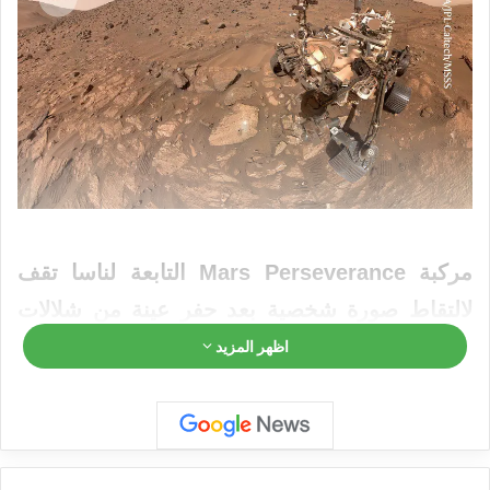
مركبة Mars Perseverance التابعة لناسا تقف
لالتقاط صورة شخصية بعد حفر عينة من شلالات
تشيافا، وهي صخرة على شكل رأس سهم في
اظهر المزيد
وسط هذه الصورة.
مصدر الصورة: ناسا/مختبر
الدفع النفاث-معهد كاليفورنيا للتكنولوجيا/MSSS
بعيدًا على المريخ المقفر، مجموعة من عينات