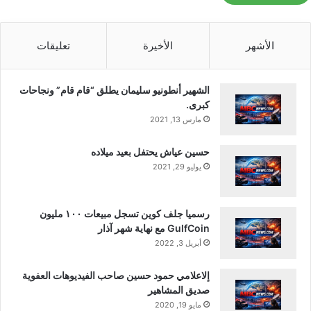
تشيافا. وفي سبتمبر من العام الماضي، أعلنت
وكالة ناسا أن المسبار اكتشف بقعًا على سطح
الأشهر
الأخيرة
تعليقات
الصخرة تحتوي على مركبين كيميائيين، موجودان
على الأرض حول مادة متحللة وتنتجهما حياة
الشهير أنطونيو سليمان يطلق “قام قام” ونجاحات
1
ميكروبية معينة.
. واقترح الباحثون أن هذه
كبرى.
مارس 13, 2021
المركبات يمكن أن تكون كذلك بصمة للحياة
الميكروبية القديمة.
حسين عياش يحتفل بعيد ميلاده
يوليو 29, 2021
تقوم المركبة الفضائية المريخية بتسلق ملحمي
لاستكشاف بعض أقدم الصخور في النظام
رسميا جلف كوين تسجل مبيعات ١٠٠ مليون
GulfCoin مع نهاية شهر آذار
الشمسي
أبريل 3, 2022
إلاعلامي حمود حسين صاحب الفيديوهات العفوية
ولكن يمكن أيضًا إنتاج هذه المركبات دون تدخل
صديق المشاهير
الكائنات الحية. وطالما بقيت عينة شلالات تشيافا
مايو 19, 2020