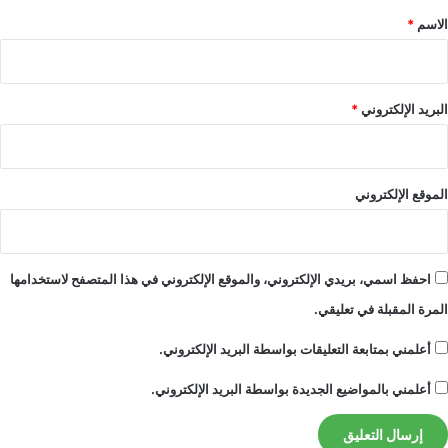
*
الاسم
*
بجامعة سنترال فلوريدا في أورلاندو: “لقد شعرت
بالإحباط بالتأكيد عند سماعي الأخبار”. “لكنني لم
أتفاجأ بسبب ما سمعناه خلال العامين الماضيين.”
البريد الإلكتروني
*
وعندما طلب التعليق، لم ترد وكالة ناسا قبل
النشر.
الموقع الإلكتروني
هنا
طبيعة
ينظر إلى الفرص العلمية التي ستضيع
احفظ اسمي، بريدي الإلكتروني، والموقع الإلكتروني في هذا المتصفح لاستخدامها
بسبب إلغاء البرنامج واحتمالات إحياء المهمة.
المرة المقبلة في تعليقي.
صفقة التوقيع الحيوي
أعلمني بمتابعة التعليقات بواسطة البريد الإلكتروني.
أعلمني بالمواضيع الجديدة بواسطة البريد الإلكتروني.
من بين العينات الأكثر إثارة التي جمعتها المثابرة هو
الرقم 25، المأخوذ من صخرة تسمى شلالات