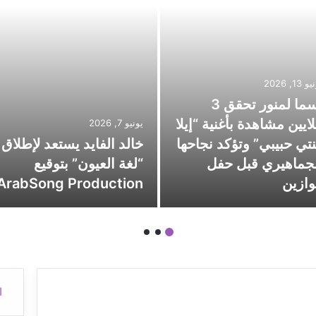
 13, 2026
أسما لمنور تحقق 3
ايين مشاهدة بأغنية “إيلا
يونيو 7, 2026
تي حبيبي” وتؤكد نجاحها
خالد الفايد يستعد لإطلاق
جماهيري قبل حفل
“لغة العيون” بتوقيع
ازين
ArabSong Production
ا