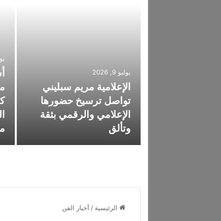
يونيو
يوليو 9, 2026
الإعلامية مريم سبليني
مل
رد تدخل عالم
تواصل ترسيخ حضورها
كن
 وتتحوّل إلى
الإعلامي والرقمي بثقة
ال
 الصين
وتألق
مو
الرئيسية
/
أخبار الفن