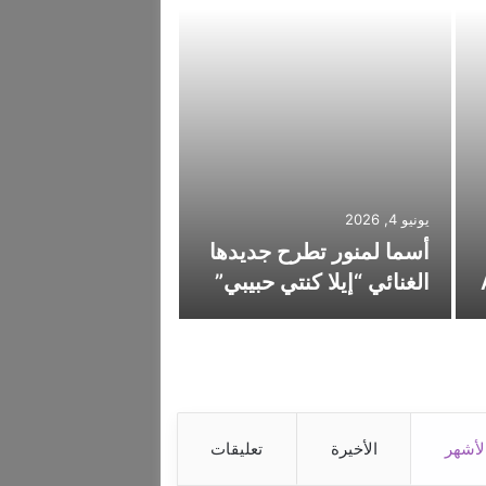
مايو 15, 2026
جاد خليفة يطلق أغ
يونيو 4, 2026
أسما لمنور تطرح جديدها
الجديدة “كيف الل
الغنائي “إيلا كنتي حبيبي”
بإحساس رومانس
لأشهر
الأخيرة
تعليقات