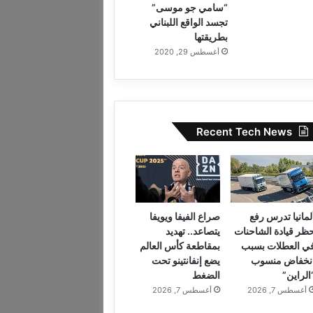
“سامي جو موسى”
تجسد الواقع اللبناني
بطريقتها
أغسطس 29, 2020
Recent Tech News
لمانيا تدرس رفع
صراع الفيفا ويويفا
ظر قيادة الشاحنات
يتصاعد.. تهديد
ي العطلات بسبب
بمقاطعة كأس العالم
نخفاض منسوب
يضع إنفانتينو تحت
الراين”
الضغط
أغسطس 7, 2026
أغسطس 7, 2026