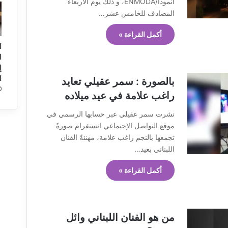
انمودا/ENMODA، و ذلك يوم الأربعاء
المصادف للخامس عشر…
أكمل القراءة »
ا
ا
ا
بالصورة : سمر عقيلي تعايد
راغب علامة في عيد ميلاده
نشرت سمر عقيلي عبر حسابها الرسمي في
موقع التواصل الإجتماعي انستغرام صورةً
تجمعها بالنجم راغب علامة، مهنئةً الفنان
اللبناني بعيد…
أكمل القراءة »
من هو الفنان اللبناني وائل