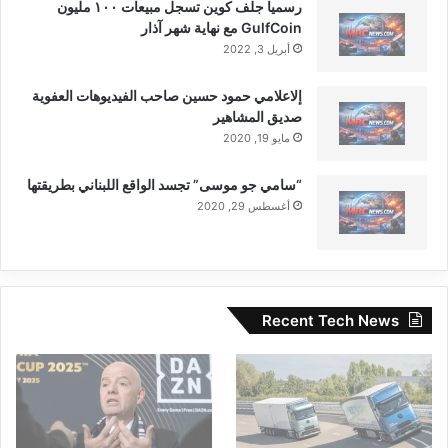
رسميا جلف كوين تسجل مبيعات ١٠٠ مليون
GulfCoin مع نهاية شهر آذار
أبريل 3, 2022
إلاعلامي حمود حسين صاحب الفيديوهات العفوية
صديق المشاهير
مايو 19, 2020
“سامي جو موسى” تجسد الواقع اللبناني بطريقتها
أغسطس 29, 2020
Recent Tech News