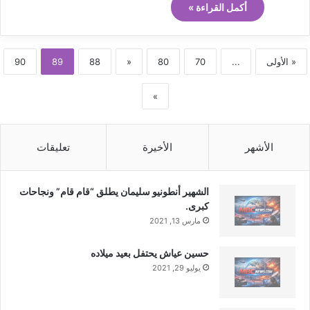
أكمل القراءة »
« الأولى
...
70
80
«
88
89
90
»
الأشهر
الأخيرة
تعليقات
الشهير أنطونيو سليمان يطلق “قام قام” ونجاحات
كبرى.
مارس 13, 2021
حسين عياش يحتفل بعيد ميلاده
يوليو 29, 2021