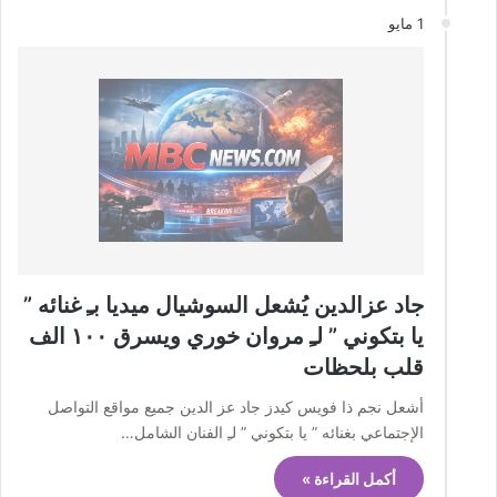
1 مايو
جاد عزالدين يُشعل السوشيال ميديا بـِ غنائه ”
يا بتكوني ” لـِ مروان خوري ويسرق ١٠٠ الف
قلب بلحظات
أشعل نجم ذا فويس كيدز جاد عز الدين جميع مواقع التواصل
الإجتماعي بغنائه ” يا بتكوني ” لـِ الفنان الشامل…
أكمل القراءة »