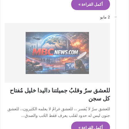
أكمل القراءة »
2 مايو
للعشق سرٌ وقلبُ جميلتنا داليدا خليل مُفتاح
كل سجن
للعشق سرٌ لا يُفسر ،، للعشق غرامٌ لا يعلمه الكثيرون،، للعشق
جنون ليس له حدود لقلب يعرف فقط الحُب والصدق…
أكمل القراءة »