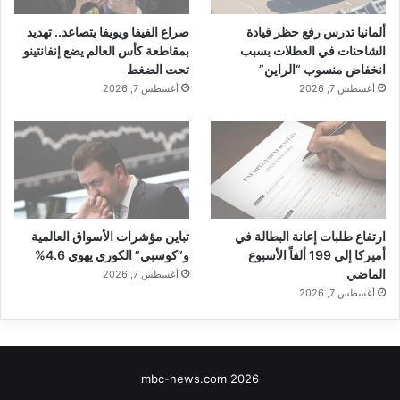
ألمانيا تدرس رفع حظر قيادة
صراع الفيفا ويويفا يتصاعد.. تهديد
الشاحنات في العطلات بسبب
بمقاطعة كأس العالم يضع إنفانتينو
انخفاض منسوب “الراين”
تحت الضغط
أغسطس 7, 2026
أغسطس 7, 2026
ارتفاع طلبات إعانة البطالة في
تباين مؤشرات الأسواق العالمية
أميركا إلى 199 ألفاً الأسبوع
و”كوسبي” الكوري يهوي 4.6%
الماضي
أغسطس 7, 2026
أغسطس 7, 2026
mbc-news.com 2026